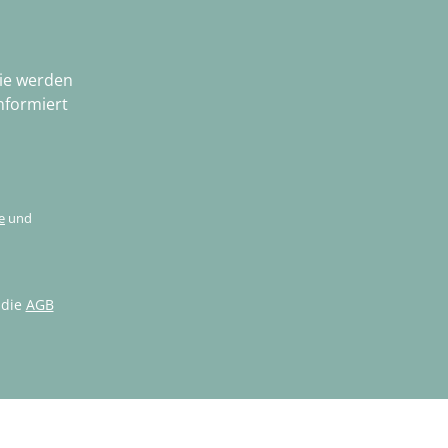
Sie werden
nformiert
e
und
 die
AGB