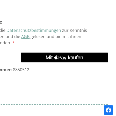
z
 die
Datenschutzbestimmungen
zur Kenntnis
n und die
AGB
gelesen und bin mit ihnen
anden.
*
mmer:
8850512