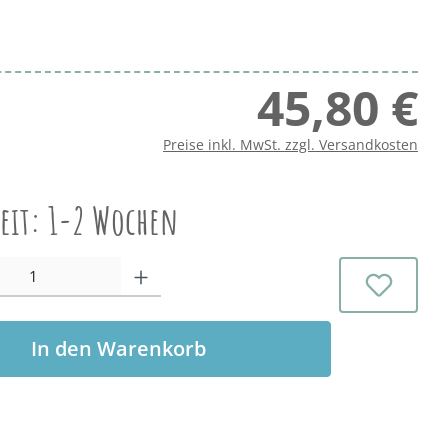
45,80 €
Regu
Preise inkl. MwSt. zzgl. Versandkosten
zeit: 1-2 Wochen
l: Gib den gewünschten Wert ein oder benutze die Schaltflächen 
In den Warenkorb