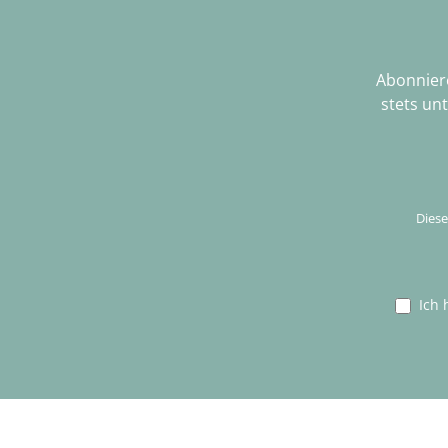
Abonniere
stets un
Diese
Ich 