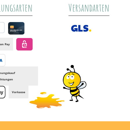
lungsarten
Versandarten
al
Credit card
GLS /+ Spedition
on Pay
eps
transfer
nungskauf
ichtungen
Vorkasse
e Pay