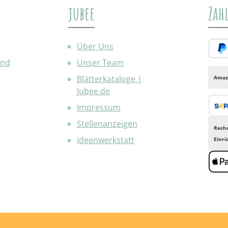
jubee
Zah
Über Uns
and
Unser Team
PayP
Blätterkataloge |
Amaz
Jubee.de
Impressum
Bank
Stellenanzeigen
Rech
Ideenwerkstatt
Einr
Appl