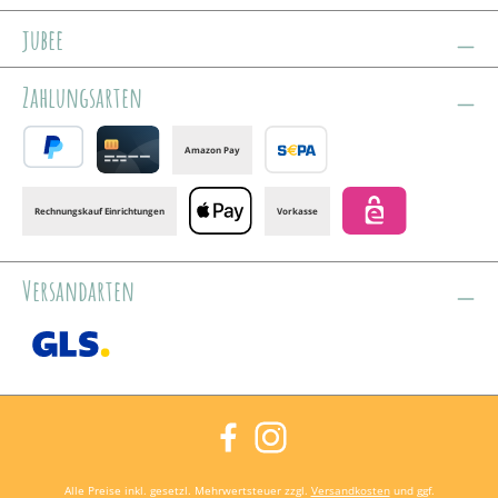
jubee
Zahlungsarten
Amazon Pay
PayPal
Credit card
Banktransfer
Rechnungskauf Einrichtungen
Vorkasse
Apple Pay
eps
Versandarten
GLS /+ Spedition
Facebook
Instagram
Alle Preise inkl. gesetzl. Mehrwertsteuer zzgl.
Versandkosten
und ggf.