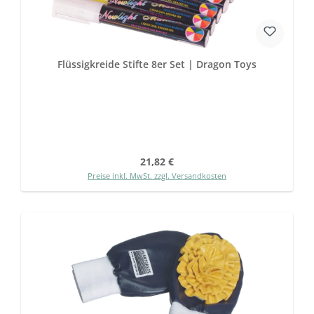
Flüssigkreide Stifte 8er Set | Dragon Toys
Regulärer Preis:
21,82 €
Preise inkl. MwSt. zzgl. Versandkosten