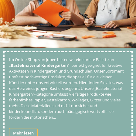
Im Online-Shop von Jubee bieten wir eine breite Palette an
„
Bastelmaterial Kindergarten
“, perfekt geeignet für kreative
Aktivitäten in Kindergärten und Grundschulen. Unser Sortiment
umfasst hochwertige Produkte, die speziell für die kleinen
Künstler unter uns entwickelt wurden. Hier finden Sie alles, was
das Herz eines jungen Bastlers begehrt. Unsere „Bastelmaterial
Kindergarten“-Kategorie umfasst vielfältige Produkte wie
farbenfrohes Papier, Bastelkarton, Wolletjes, Glitzer und vieles
mehr. Diese Materialien sind nicht nur sicher und
kinderfreundlich, sondern auch pädagogisch wertvoll – sie
fördern die motorischen
...
Mehr lesen