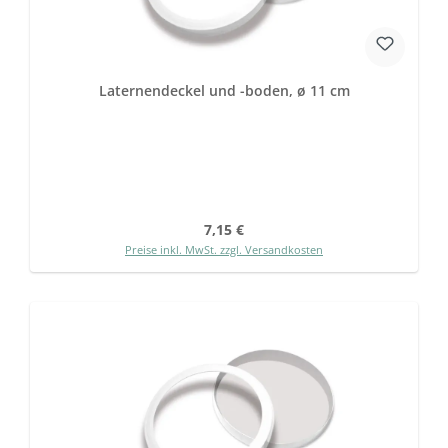
Laternendeckel und -boden, ø 11 cm
Regulärer Preis:
7,15 €
Preise inkl. MwSt. zzgl. Versandkosten