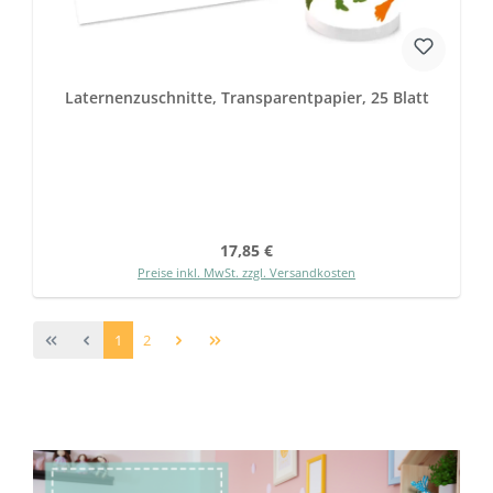
Laternenzuschnitte, Transparentpapier, 25 Blatt
Regulärer Preis:
17,85 €
Preise inkl. MwSt. zzgl. Versandkosten
Seite
Seite
1
2