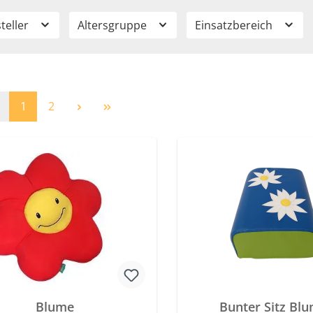
teller
Altersgruppe
Einsatzbereich
Seite
Seite
1
2
Blume
Bunter Sitz Bl