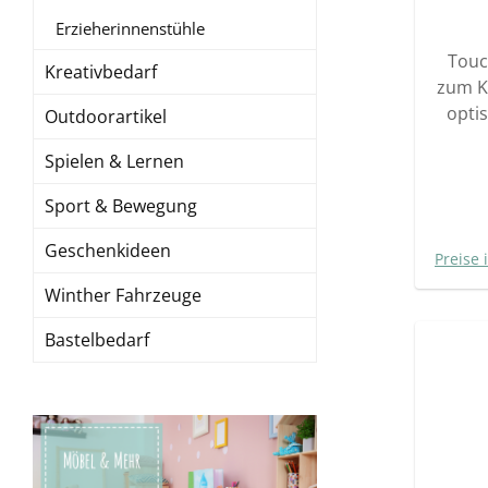
Erzieherinnenstühle
Touch-me
Kreativbedarf
zum Ku
optis
Outdoorartikel
ge
Spielen & Lernen
Dragon
sodass
Sport & Bewegung
handli
den i
Geschenkideen
Preise 
Gelb
Winther Fahrzeuge
Blum
Spaß. Unterhaltsames Spielze
Bastelbedarf
für den
Durch
Blüten
Blume
zweit
Tag be