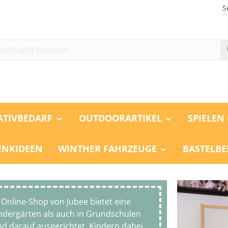
S
ATIVBEDARF
OUTDOORARTIKEL
SPIELEN
ENKIDEEN
WINTHER FAHRZEUGE
BASTELBE
Online-Shop von Jubee bietet eine
Kindergärten als auch in Grundschulen
nd darauf ausgerichtet, Kindern dabei