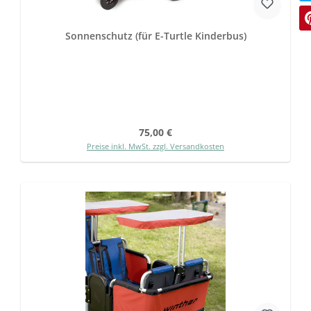
Sonnenschutz (für E-Turtle Kinderbus)
Regulärer Preis:
75,00 €
Preise inkl. MwSt. zzgl. Versandkosten