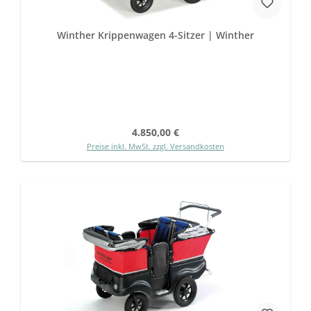
Winther Krippenwagen 4-Sitzer | Winther
Regulärer Preis:
4.850,00 €
Preise inkl. MwSt. zzgl. Versandkosten