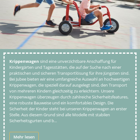
Krippenwagen
sind eine unverzichtbare Anschaffung für
Kindergärten und Tagesstätten, die auf der Suche nach einer
praktischen und sicheren Transportlösung für ihre Jüngsten sind.
Bei Jubee bieten wir eine umfangreiche Auswahl an hochwertigen
Krippenwagen, die speziell darauf ausgelegt sind, den Transport
von mehreren Kindern gleichzeitig zu erleichtern. Unsere
Krippenwagen überzeugen durch zahlreiche Sicherheitsfeatures,
eine robuste Bauweise und ein komfortables Design. Die
Sicherheit der Kinder steht bei unseren Krippenwagen an erster
Stelle. Aus diesem Grund sind alle Modelle mit stabilen
Sicherheitsgurten und b
...
Mehr lesen