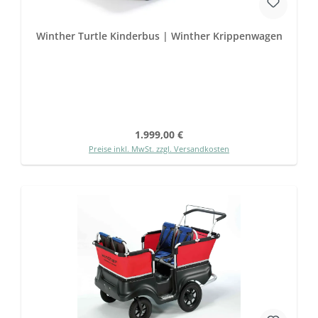
Winther Turtle Kinderbus | Winther Krippenwagen
Regulärer Preis:
1.999,00 €
Preise inkl. MwSt. zzgl. Versandkosten