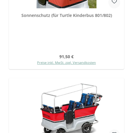
Sonnenschutz (für Turtle Kinderbus 801/802)
Regulärer Preis:
91,50 €
Preise inkl. MwSt. zzgl. Versandkosten