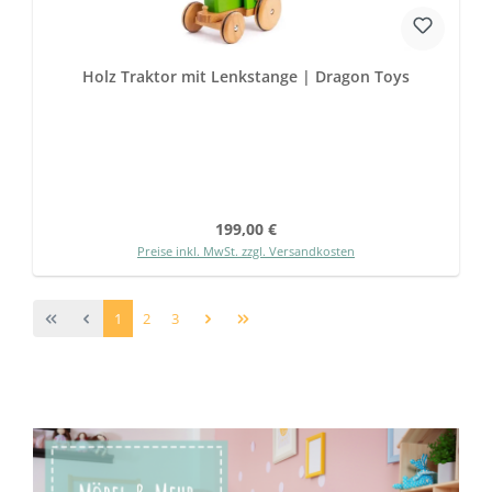
Holz Traktor mit Lenkstange | Dragon Toys
Regulärer Preis:
199,00 €
Preise inkl. MwSt. zzgl. Versandkosten
Seite
Seite
Seite
1
2
3