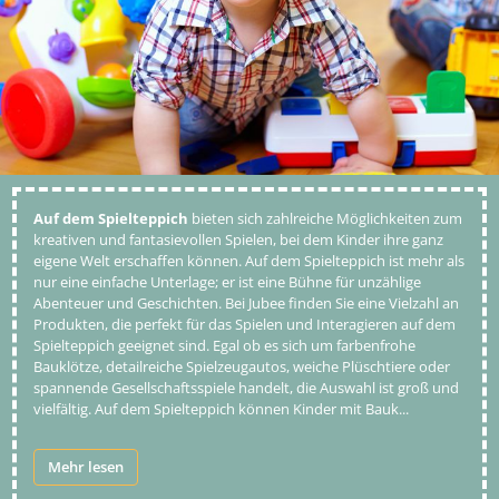
Auf dem Spielteppich
bieten sich zahlreiche Möglichkeiten zum
kreativen und fantasievollen Spielen, bei dem Kinder ihre ganz
eigene Welt erschaffen können. Auf dem Spielteppich ist mehr als
nur eine einfache Unterlage; er ist eine Bühne für unzählige
Abenteuer und Geschichten. Bei Jubee finden Sie eine Vielzahl an
Produkten, die perfekt für das Spielen und Interagieren auf dem
Spielteppich geeignet sind. Egal ob es sich um farbenfrohe
Bauklötze, detailreiche Spielzeugautos, weiche Plüschtiere oder
spannende Gesellschaftsspiele handelt, die Auswahl ist groß und
vielfältig. Auf dem Spielteppich können Kinder mit Bauk
...
Mehr lesen