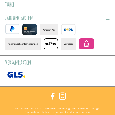
jubee
Zahlungsarten
Amazon Pay
PayPal
Credit card
Banktransfer
Rechnungskauf Einrichtungen
Vorkasse
Apple Pay
eps
Versandarten
GLS /+ Spedition
Facebook
Instagram
Alle Preise inkl. gesetzl. Mehrwertsteuer zzgl.
Versandkosten
und ggf.
Nachnahmegebühren, wenn nicht anders angegeben.