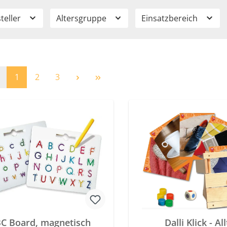
teller
Altersgruppe
Einsatzbereich
Seite
Seite
Seite
1
2
3
C Board, magnetisch
Dalli Klick - Al