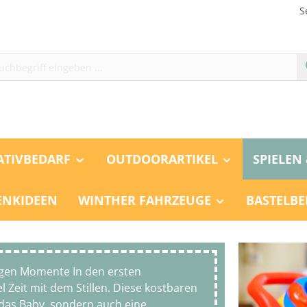
S
ATIVBEDARF
OUTDOORARTIKEL
SPIELEN
ENKIDEEN
WINTHER FAHRZEUGE
BASTELBE
higen Momente In den ersten
 Zeit mit dem Stillen. Diese kostbaren
das Baby, sondern auch eine