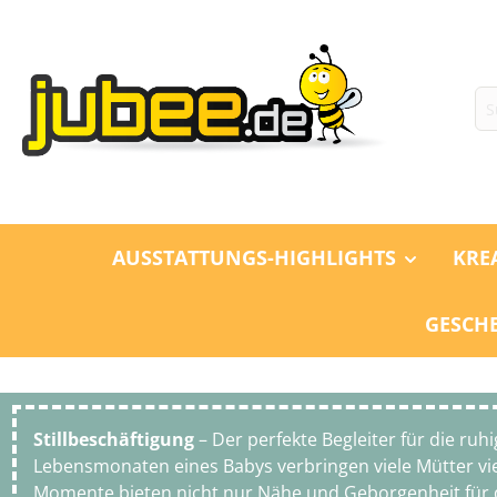
m Hauptinhalt springen
Zur Suche springen
Zur Hauptnavigation springen
AUSSTATTUNGS-HIGHLIGHTS
KRE
GESCH
Stillbeschäftigung
– Der perfekte Begleiter für die ru
Lebensmonaten eines Babys verbringen viele Mütter viel
Momente bieten nicht nur Nähe und Geborgenheit für 