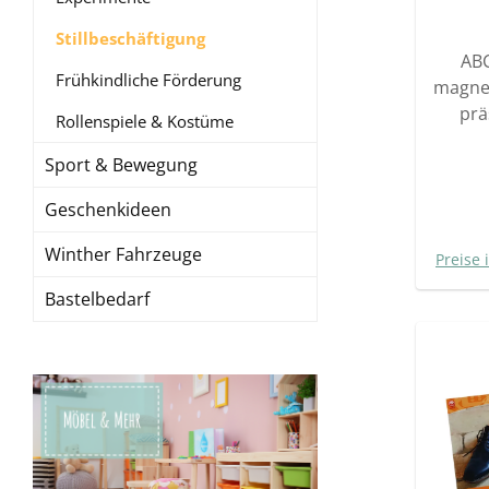
Stillbeschäftigung
ABC
Frühkindliche Förderung
magnet
prä
Rollenspiele & Kostüme
Komb
Sport & Bewegung
Sp
großa
Geschenkideen
A bis 
die 
Winther Fahrzeuge
Preise 
kenne
Unters
Bastelbedarf
Klein
magn
er
sowoh
Klei
erfor
zusä