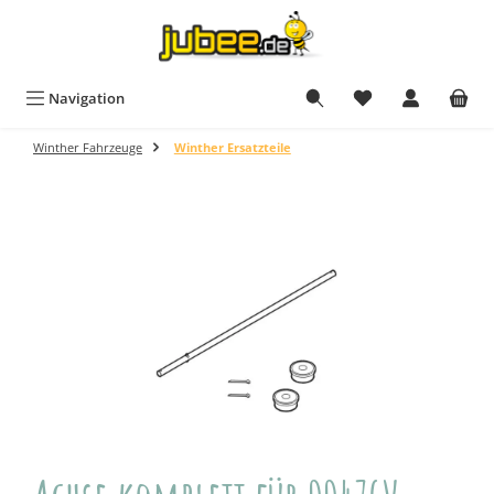
Zum Hauptinhalt springen
Navigation
Winther Fahrzeuge
Winther Ersatzteile
Bildergalerie überspringen