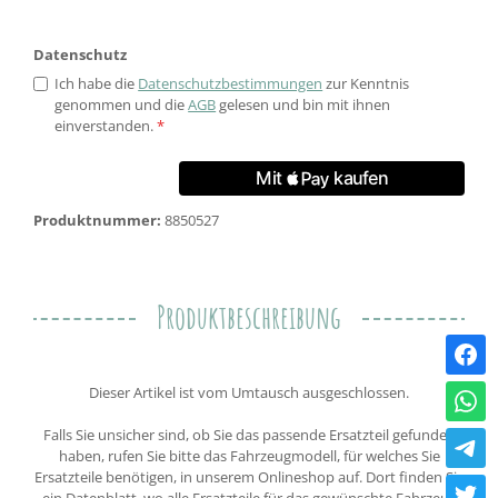
Datenschutz
Ich habe die
Datenschutzbestimmungen
zur Kenntnis
genommen und die
AGB
gelesen und bin mit ihnen
einverstanden.
*
Produktnummer:
8850527
Produktbeschreibung
Dieser Artikel ist vom Umtausch ausgeschlossen.
Falls Sie unsicher sind, ob Sie das passende Ersatzteil gefunden
haben, rufen Sie bitte das Fahrzeugmodell, für welches Sie
Ersatzteile benötigen, in unserem Onlineshop auf. Dort finden Sie
ein Datenblatt, wo alle Ersatzteile für das gewünschte Fahrzeug