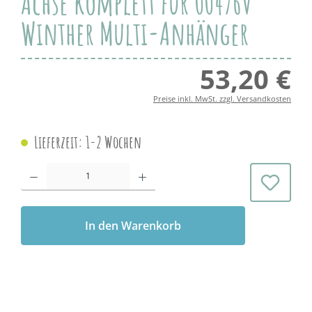
Achse komplett für 00476V
Winther Multi-Anhänger
53,20 €
Regul
Preise inkl. MwSt. zzgl. Versandkosten
Lieferzeit: 1-2 Wochen
Produkt Anzahl: Gib den gewünschten Wert ein oder benutze die Schaltflächen 
In den Warenkorb