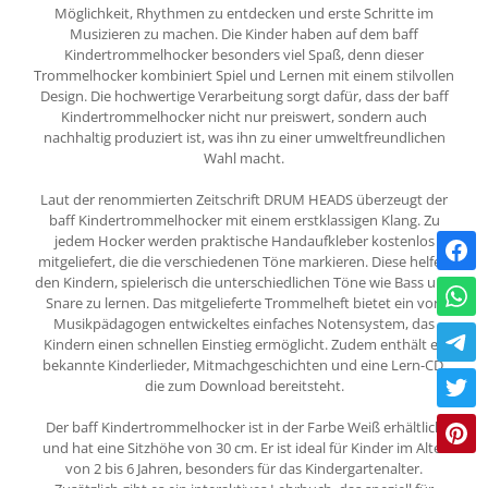
Möglichkeit, Rhythmen zu entdecken und erste Schritte im
Musizieren zu machen. Die Kinder haben auf dem baff
Kindertrommelhocker besonders viel Spaß, denn dieser
Trommelhocker kombiniert Spiel und Lernen mit einem stilvollen
Design. Die hochwertige Verarbeitung sorgt dafür, dass der baff
Kindertrommelhocker nicht nur preiswert, sondern auch
nachhaltig produziert ist, was ihn zu einer umweltfreundlichen
Wahl macht.
Laut der renommierten Zeitschrift DRUM HEADS überzeugt der
baff Kindertrommelhocker mit einem erstklassigen Klang. Zu
jedem Hocker werden praktische Handaufkleber kostenlos
mitgeliefert, die die verschiedenen Töne markieren. Diese helfen
den Kindern, spielerisch die unterschiedlichen Töne wie Bass und
Snare zu lernen. Das mitgelieferte Trommelheft bietet ein von
Musikpädagogen entwickeltes einfaches Notensystem, das
Kindern einen schnellen Einstieg ermöglicht. Zudem enthält es
bekannte Kinderlieder, Mitmachgeschichten und eine Lern-CD,
die zum Download bereitsteht.
Der baff Kindertrommelhocker ist in der Farbe Weiß erhältlich
und hat eine Sitzhöhe von 30 cm. Er ist ideal für Kinder im Alter
von 2 bis 6 Jahren, besonders für das Kindergartenalter.