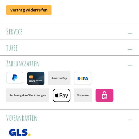
Vertrag widerrufen
Service
jubee
Zahlungsarten
Amazon Pay
PayPal
Credit card
Banktransfer
Rechnungskauf Einrichtungen
Vorkasse
Apple Pay
eps
Versandarten