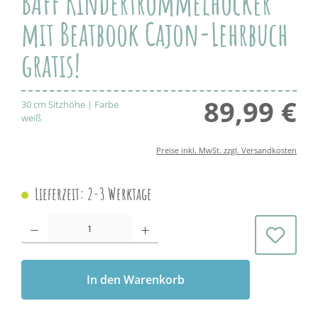
BAFF Kindertrommelhocker
mit Beatbook Cajon-Lehrbuch
gratis!
89,99 €
Regul
30 cm Sitzhöhe | Farbe
weiß
Preise inkl. MwSt. zzgl. Versandkosten
Lieferzeit: 2-3 Werktage
Produkt Anzahl: Gib den gewünschten Wert ein oder benutze die Schaltflächen 
In den Warenkorb