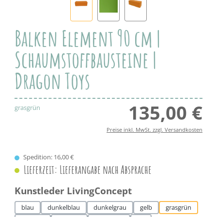
Balken Element 90 cm |
Schaumstoffbausteine |
Dragon Toys
135,00 €
Regul
grasgrün
Preise inkl. MwSt. zzgl. Versandkosten
Spedition: 16,00 €
Lieferzeit: Lieferangabe nach Absprache
auswählen
Kunstleder LivingConcept
blau
dunkelblau
dunkelgrau
gelb
grasgrün