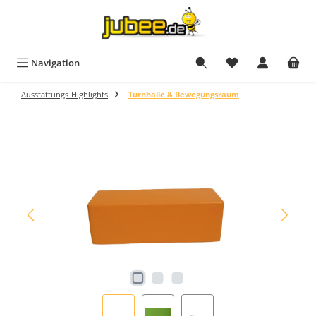
Zum Hauptinhalt springen
Du hast 0 Produkt
Navigation
Ausstattungs-Highlights
Turnhalle & Bewegungsraum
Bildergalerie überspringen