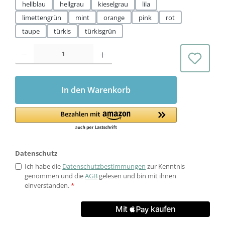
hellblau
hellgrau
kieselgrau
lila
limettengrün
mint
orange
pink
rot
taupe
türkis
türkisgrün
Produkt Anzahl: Gib den gewünschten Wert ein oder benutze die Schaltflächen 
In den Warenkorb
Datenschutz
Ich habe die
Datenschutzbestimmungen
zur Kenntnis
genommen und die
AGB
gelesen und bin mit ihnen
einverstanden.
*