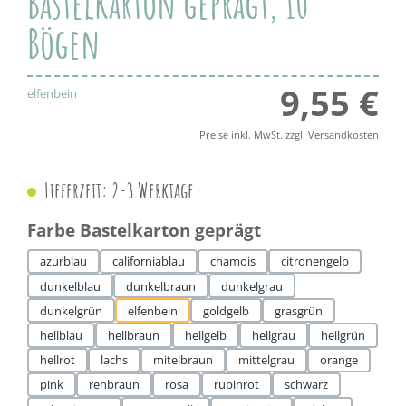
Bastelkarton geprägt, 10
Bögen
9,55 €
Regul
elfenbein
Preise inkl. MwSt. zzgl. Versandkosten
Lieferzeit: 2-3 Werktage
auswählen
Farbe Bastelkarton geprägt
azurblau
californiablau
chamois
citronengelb
dunkelblau
dunkelbraun
dunkelgrau
dunkelgrün
elfenbein
goldgelb
grasgrün
hellblau
hellbraun
hellgelb
hellgrau
hellgrün
hellrot
lachs
mitelbraun
mittelgrau
orange
pink
rehbraun
rosa
rubinrot
schwarz