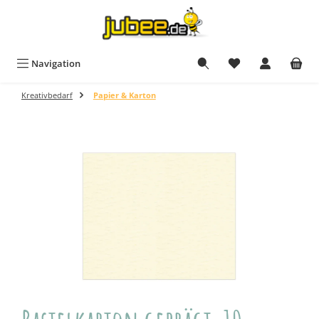
Zum Hauptinhalt springen
Navigation
Kreativbedarf
Papier & Karton
Bildergalerie überspringen