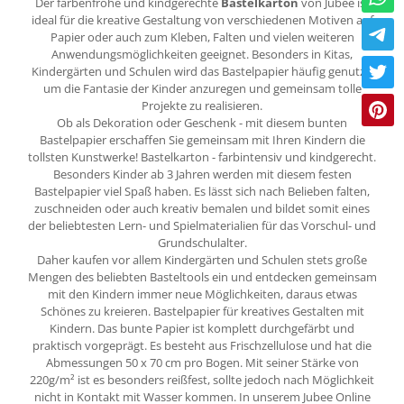
Der farbenfrohe und kindgerechte
Bastelkarton
von Jubee ist
ideal für die kreative Gestaltung von verschiedenen Motiven auf
Papier oder auch zum Kleben, Falten und vielen weiteren
Anwendungsmöglichkeiten geeignet. Besonders in Kitas,
Kindergärten und Schulen wird das Bastelpapier häufig genutzt,
um die Fantasie der Kinder anzuregen und gemeinsam tolle
Projekte zu realisieren.
Ob als Dekoration oder Geschenk - mit diesem bunten
Bastelpapier erschaffen Sie gemeinsam mit Ihren Kindern die
tollsten Kunstwerke! Bastelkarton - farbintensiv und kindgerecht.
Besonders Kinder ab 3 Jahren werden mit diesem festen
Bastelpapier viel Spaß haben. Es lässt sich nach Belieben falten,
zuschneiden oder auch kreativ bemalen und bildet somit eines
der beliebtesten Lern- und Spielmaterialien für das Vorschul- und
Grundschulalter.
Daher kaufen vor allem Kindergärten und Schulen stets große
Mengen des beliebten Basteltools ein und entdecken gemeinsam
mit den Kindern immer neue Möglichkeiten, daraus etwas
Schönes zu kreieren. Bastelpapier für kreatives Gestalten mit
Kindern. Das bunte Papier ist komplett durchgefärbt und
praktisch vorgeprägt. Es besteht aus Frischzellulose und hat die
Abmessungen 50 x 70 cm pro Bogen. Mit seiner Stärke von
220g/m² ist es besonders reißfest, sollte jedoch nach Möglichkeit
nicht in Kontakt mit Wasser kommen. In unserem Jubee Online