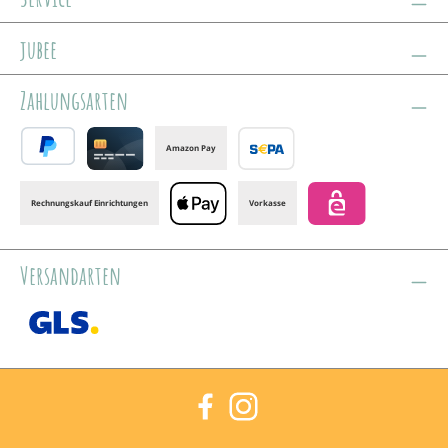
jubee
Zahlungsarten
Amazon Pay
PayPal
Credit card
Banktransfer
Rechnungskauf Einrichtungen
Vorkasse
Apple Pay
eps
Versandarten
GLS /+ Spedition
Facebook
Instagram