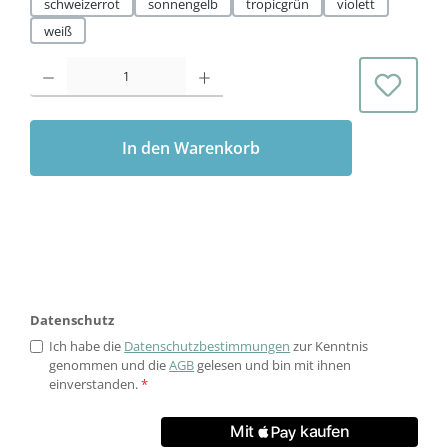
schweizerrot
sonnengelb
tropicgrün
violett
weiß
Produkt Anzahl: Gib den gewünschten Wert ein oder benutze die Schaltflächen 
In den Warenkorb
Datenschutz
Ich habe die
Datenschutzbestimmungen
zur Kenntnis
genommen und die
AGB
gelesen und bin mit ihnen
einverstanden.
*