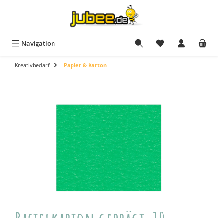
Zum Hauptinhalt springen
Navigation
Kreativbedarf
Papier & Karton
Bildergalerie überspringen