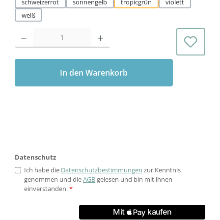
schweizerrot
sonnengelb
tropicgrün
violett
weiß
Produkt Anzahl: Gib den gewünschten Wert ein oder benutze die Schaltflächen 
In den Warenkorb
Datenschutz
Ich habe die
Datenschutzbestimmungen
zur Kenntnis
genommen und die
AGB
gelesen und bin mit ihnen
einverstanden.
*