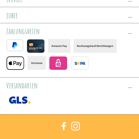
jubee
Zahlungsarten
Amazon Pay
Rechnungskauf Einrichtungen
PayPal
Credit card
Vorkasse
Apple Pay
eps
Banktransfer
Versandarten
GLS /+ Spedition
Facebook
Instagram