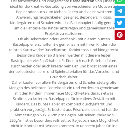
Der farbenfrohe und kindgerechte
Bastelkarton
von Jubee ist
ideal für die kreative Gestaltung von verschiedenen Motiven auf
Papier oder auch zum Kleben, Falten und vielen weiteren
Anwendungsmöglichkeiten geeignet. Besonders in Kitas,
Kindergärten und Schulen wird das Bastelpapier häufig genutzt,
um die Fantasie der Kinder anzuregen und gemeinsam tolle
Projekte zu realisieren.
Ob als Dekoration oder Geschenk - mit diesem bunten
Bastelpapier erschaffen Sie gemeinsam mit Ihren Kindern die
tollsten Kunstwerke! Bastelkarton - farbintensiv und kindgerecht.
Besonders Kinder ab 3 Jahren werden mit diesem festen
Bastelpapier viel Spaß haben. Es lässt sich nach Belieben falten,
zuschneiden oder auch kreativ bemalen und bildet somit eines
der beliebtesten Lern- und Spielmaterialien für das Vorschul- und
Grundschulalter.
Daher kaufen vor allem Kindergärten und Schulen stets große
Mengen des beliebten Basteltools ein und entdecken gemeinsam
mit den Kindern immer neue Möglichkeiten, daraus etwas
Schönes zu kreieren. Bastelpapier für kreatives Gestalten mit
Kindern. Das bunte Papier ist komplett durchgefärbt und
praktisch vorgeprägt. Es besteht aus Frischzellulose und hat die
Abmessungen 50 x 70 cm pro Bogen. Mit seiner Stärke von
220g/m² ist es besonders reißfest, sollte jedoch nach Möglichkeit
nicht in Kontakt mit Wasser kommen. In unserem Jubee Online