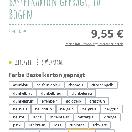
Bastelkarton geprägt, 10
Bögen
9,55 €
Regul
tropicgrün
Preise inkl. MwSt. zzgl. Versandkosten
Lieferzeit: 2-3 Werktage
auswählen
Farbe Bastelkarton geprägt
azurblau
californiablau
chamois
citronengelb
dunkelblau
dunkelbraun
dunkelgrau
dunkelgrün
elfenbein
goldgelb
grasgrün
hellblau
hellbraun
hellgelb
hellgrau
hellgrün
hellrot
lachs
mitelbraun
mittelgrau
orange
pink
rehbraun
rosa
rubinrot
schwarz