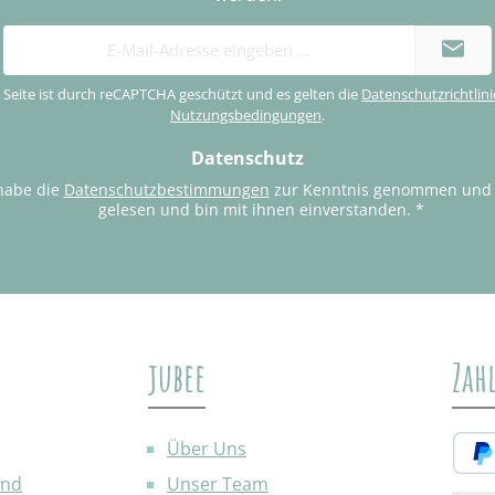
E-
Mail-
Adresse
 Seite ist durch reCAPTCHA geschützt und es gelten die
Datenschutzrichtlini
*
Nutzungsbedingungen
.
Datenschutz
habe die
Datenschutzbestimmungen
zur Kenntnis genommen und
gelesen und bin mit ihnen einverstanden.
*
jubee
Zah
Über Uns
and
Unser Team
PayP