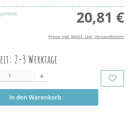
20,81 €
Regu
smittel
Preise inkl. MwSt. zzgl. Versandkosten
zeit: 2-3 Werktage
l: Gib den gewünschten Wert ein oder benutze die Schaltflächen 
In den Warenkorb