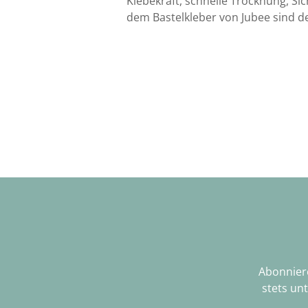
Klebekraft, schnelle Trocknung, Si
dem Bastelkleber von Jubee sind de
Abonniere
stets un