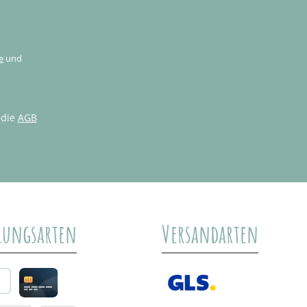
e
und
 die
AGB
lungsarten
Versandarten
al
Credit card
GLS /+ Spedition