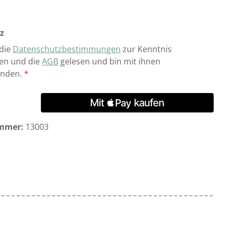
z
 die
Datenschutzbestimmungen
zur Kenntnis
n und die
AGB
gelesen und bin mit ihnen
anden.
*
mmer:
13003