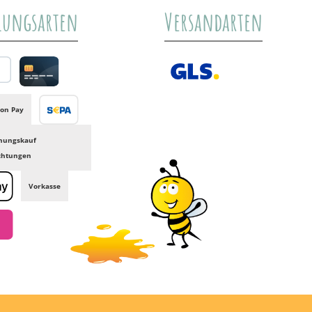
lungsarten
Versandarten
al
Credit card
GLS /+ Spedition
on Pay
Banktransfer
nungskauf
ichtungen
Vorkasse
e Pay