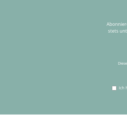
Abonniere
stets un
Diese
Ich 