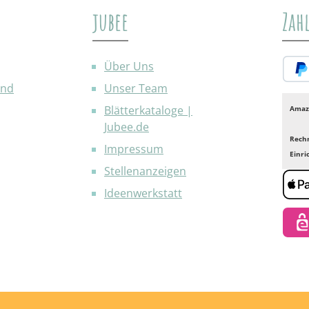
jubee
Zah
Über Uns
and
Unser Team
PayP
Blätterkataloge |
Amaz
Jubee.de
Rech
Impressum
Einr
Stellenanzeigen
Ideenwerkstatt
Appl
eps