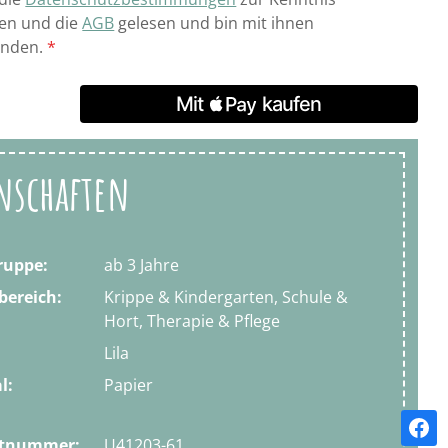
n und die
AGB
gelesen und bin mit ihnen
anden.
*
nschaften
ruppe:
ab 3 Jahre
bereich:
Krippe & Kindergarten, Schule &
Hort, Therapie & Pflege
Lila
l:
Papier
ktnummer:
U41203-61