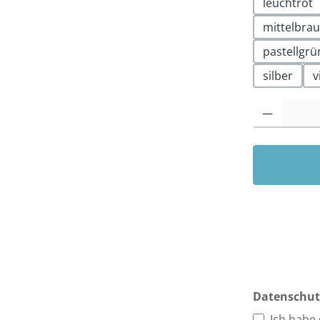
leuchtrot
mittelbra
pastellgrü
silber
v
Produkt Anzah
Datenschut
Ich habe