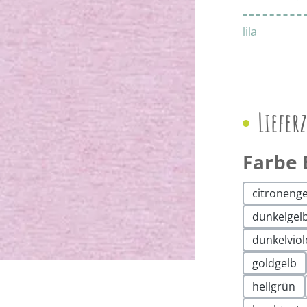
lila
Liefer
Farbe 
citroneng
dunkelgel
dunkelviol
goldgelb
hellgrün