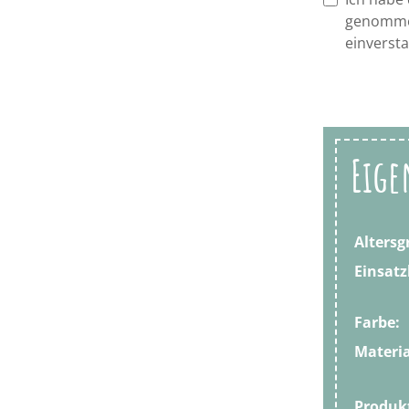
genomme
einverst
Eige
Altersg
Einsatz
Farbe:
Materia
Produ