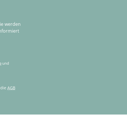
Sie werden
nformiert
e
und
 die
AGB