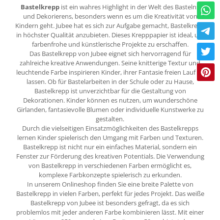
Bastelkrepp
ist ein wahres Highlight in der Welt des Bastelns
und Dekorierens, besonders wenn es um die Kreativität von
Kindern geht. Jubee hat es sich zur Aufgabe gemacht, Bastelkrepp
in höchster Qualität anzubieten. Dieses Krepppapier ist ideal, um
farbenfrohe und künstlerische Projekte zu erschaffen.
Das Bastelkrepp von Jubee eignet sich hervorragend für
zahlreiche kreative Anwendungen. Seine knitterige Textur und
leuchtende Farbe inspirieren Kinder, ihrer Fantasie freien Lauf zu
lassen. Ob für Bastelarbeiten in der Schule oder zu Hause,
Bastelkrepp ist unverzichtbar für die Gestaltung von
Dekorationen. Kinder können es nutzen, um wunderschöne
Girlanden, fantasievolle Blumen oder individuelle Kunstwerke zu
gestalten.
Durch die vielseitigen Einsatzmöglichkeiten des Bastelkrepps
lernen Kinder spielerisch den Umgang mit Farben und Texturen.
Bastelkrepp ist nicht nur ein einfaches Material, sondern ein
Fenster zur Förderung des kreativen Potentials. Die Verwendung
von Bastelkrepp in verschiedenen Farben ermöglicht es,
komplexe Farbkonzepte spielerisch zu erkunden.
In unserem Onlineshop finden Sie eine breite Palette von
Bastelkrepp in vielen Farben, perfekt für jedes Projekt. Das weiße
Bastelkrepp von Jubee ist besonders gefragt, da es sich
problemlos mit jeder anderen Farbe kombinieren lässt. Mit einer