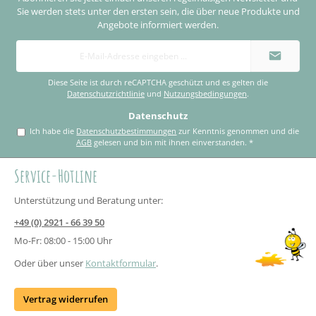
Sie werden stets unter den ersten sein, die über neue Produkte und
Angebote informiert werden.
E-
Mail-
Adresse
*
Diese Seite ist durch reCAPTCHA geschützt und es gelten die
Datenschutzrichtlinie
und
Nutzungsbedingungen
.
Datenschutz
Ich habe die
Datenschutzbestimmungen
zur Kenntnis genommen und die
AGB
gelesen und bin mit ihnen einverstanden.
*
Service-Hotline
Unterstützung und Beratung unter:
+49 (0) 2921 - 66 39 50
Mo-Fr: 08:00 - 15:00 Uhr
Oder über unser
Kontaktformular
.
Vertrag widerrufen