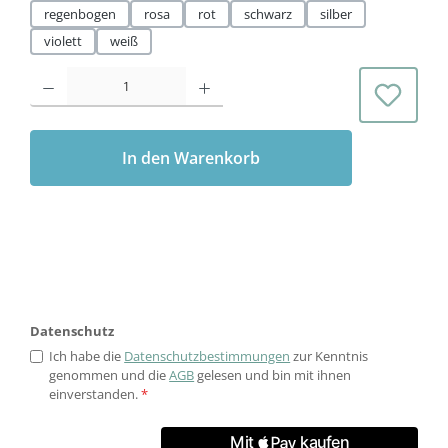
regenbogen
rosa
rot
schwarz
silber
violett
weiß
Produkt Anzahl: Gib den gewünschten Wert ein oder benutze die Schaltflächen 
In den Warenkorb
Datenschutz
Ich habe die
Datenschutzbestimmungen
zur Kenntnis
genommen und die
AGB
gelesen und bin mit ihnen
einverstanden.
*