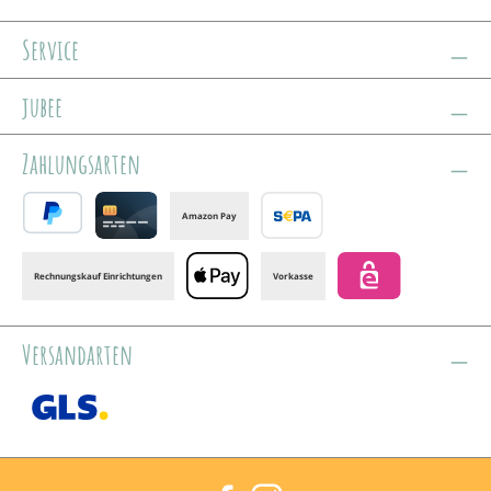
Service
jubee
Zahlungsarten
Amazon Pay
PayPal
Credit card
Banktransfer
Rechnungskauf Einrichtungen
Vorkasse
Apple Pay
eps
Versandarten
GLS /+ Spedition