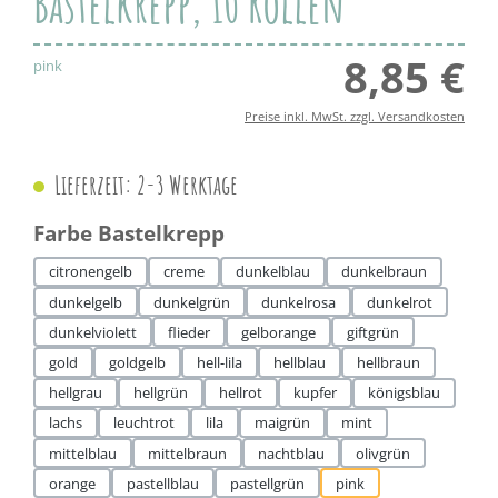
Bastelkrepp, 10 Rollen
8,85 €
Regul
pink
Preise inkl. MwSt. zzgl. Versandkosten
Lieferzeit: 2-3 Werktage
auswählen
Farbe Bastelkrepp
citronengelb
creme
dunkelblau
dunkelbraun
dunkelgelb
dunkelgrün
dunkelrosa
dunkelrot
dunkelviolett
flieder
gelborange
giftgrün
gold
goldgelb
hell-lila
hellblau
hellbraun
hellgrau
hellgrün
hellrot
kupfer
königsblau
lachs
leuchtrot
lila
maigrün
mint
mittelblau
mittelbraun
nachtblau
olivgrün
orange
pastellblau
pastellgrün
pink