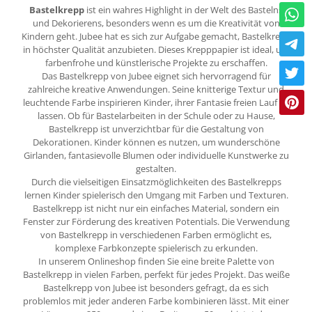
Bastelkrepp
ist ein wahres Highlight in der Welt des Bastelns
und Dekorierens, besonders wenn es um die Kreativität von
Kindern geht. Jubee hat es sich zur Aufgabe gemacht, Bastelkrepp
in höchster Qualität anzubieten. Dieses Krepppapier ist ideal, um
farbenfrohe und künstlerische Projekte zu erschaffen.
Das Bastelkrepp von Jubee eignet sich hervorragend für
zahlreiche kreative Anwendungen. Seine knitterige Textur und
leuchtende Farbe inspirieren Kinder, ihrer Fantasie freien Lauf zu
lassen. Ob für Bastelarbeiten in der Schule oder zu Hause,
Bastelkrepp ist unverzichtbar für die Gestaltung von
Dekorationen. Kinder können es nutzen, um wunderschöne
Girlanden, fantasievolle Blumen oder individuelle Kunstwerke zu
gestalten.
Durch die vielseitigen Einsatzmöglichkeiten des Bastelkrepps
lernen Kinder spielerisch den Umgang mit Farben und Texturen.
Bastelkrepp ist nicht nur ein einfaches Material, sondern ein
Fenster zur Förderung des kreativen Potentials. Die Verwendung
von Bastelkrepp in verschiedenen Farben ermöglicht es,
komplexe Farbkonzepte spielerisch zu erkunden.
In unserem Onlineshop finden Sie eine breite Palette von
Bastelkrepp in vielen Farben, perfekt für jedes Projekt. Das weiße
Bastelkrepp von Jubee ist besonders gefragt, da es sich
problemlos mit jeder anderen Farbe kombinieren lässt. Mit einer