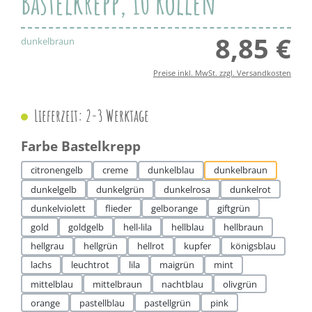
Bastelkrepp, 10 Rollen
8,85 €
Regul
dunkelbraun
Preise inkl. MwSt. zzgl. Versandkosten
Lieferzeit: 2-3 Werktage
auswählen
Farbe Bastelkrepp
citronengelb
creme
dunkelblau
dunkelbraun
dunkelgelb
dunkelgrün
dunkelrosa
dunkelrot
dunkelviolett
flieder
gelborange
giftgrün
gold
goldgelb
hell-lila
hellblau
hellbraun
hellgrau
hellgrün
hellrot
kupfer
königsblau
lachs
leuchtrot
lila
maigrün
mint
mittelblau
mittelbraun
nachtblau
olivgrün
orange
pastellblau
pastellgrün
pink