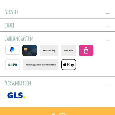
Service
jubee
Zahlungsarten
Amazon Pay
Vorkasse
PayPal
Credit card
eps
Rechnungskauf Einrichtungen
Banktransfer
Apple Pay
Versandarten
GLS /+ Spedition