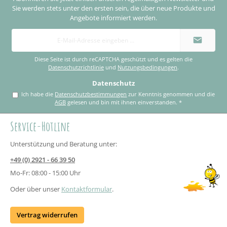
Sie werden stets unter den ersten sein, die über neue Produkte und
Angebote informiert werden.
E-
Mail-
Adresse
*
Diese Seite ist durch reCAPTCHA geschützt und es gelten die
Datenschutzrichtlinie
und
Nutzungsbedingungen
.
Datenschutz
Ich habe die
Datenschutzbestimmungen
zur Kenntnis genommen und die
AGB
gelesen und bin mit ihnen einverstanden.
*
Service-Hotline
Unterstützung und Beratung unter:
+49 (0) 2921 - 66 39 50
Mo-Fr: 08:00 - 15:00 Uhr
Oder über unser
Kontaktformular
.
Vertrag widerrufen