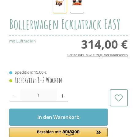
Bollerwagen Ecklatrack EASY
314,00 €
Regul
mit Lufträdern
Preise inkl. MwSt. zzgl. Versandkosten
Spedition: 15,00 €
Lieferzeit: 1-2 Wochen
Produkt Anzahl: Gib den gewünschten Wert ein oder benutze die Schaltflächen 
In den Warenkorb