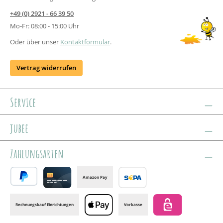
+49 (0) 2921 - 66 39 50
Mo-Fr: 08:00 - 15:00 Uhr
Oder über unser
Kontaktformular
.
Vertrag widerrufen
Service
jubee
Zahlungsarten
Amazon Pay
PayPal
Credit card
Banktransfer
Rechnungskauf Einrichtungen
Vorkasse
Apple Pay
eps