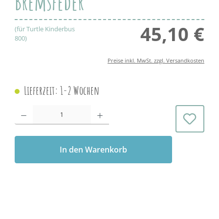
Bremsfeder
45,10 €
Regul
(für Turtle Kinderbus
800)
Preise inkl. MwSt. zzgl. Versandkosten
Lieferzeit: 1-2 Wochen
Produkt Anzahl: Gib den gewünschten Wert ein oder benutze die Schaltflächen 
In den Warenkorb