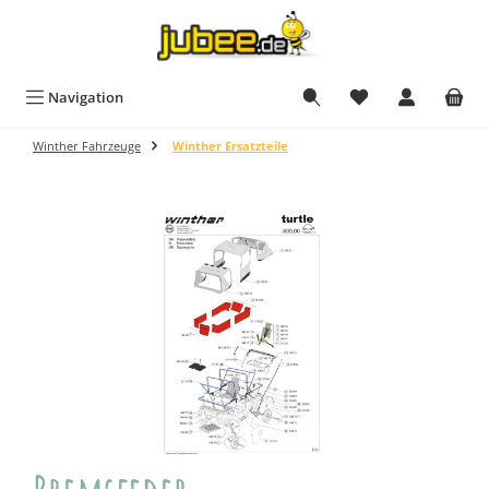
Zum Hauptinhalt springen
Navigation
Winther Fahrzeuge
Winther Ersatzteile
Bildergalerie überspringen