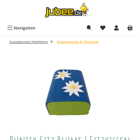
Zum Hauptinhalt springen
Du hast 0 Produkt
Navigation
Ausstattungs-Highlights
Entspannung & Therapie
Bildergalerie überspringen