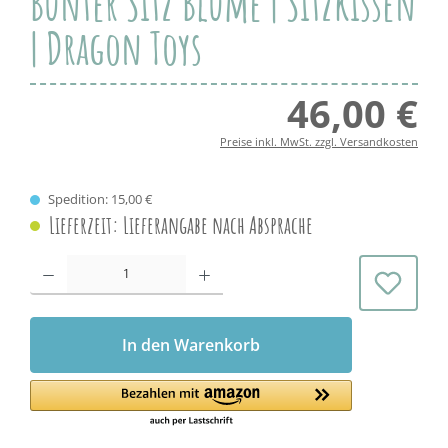
Bunter Sitz Blume | Sitzkissen
| Dragon Toys
46,00 €
Regul
Preise inkl. MwSt. zzgl. Versandkosten
Spedition: 15,00 €
Lieferzeit: Lieferangabe nach Absprache
Produkt Anzahl: Gib den gewünschten Wert ein oder benutze die Schaltflächen 
In den Warenkorb