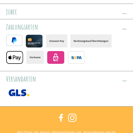
jubee
Zahlungsarten
Amazon Pay
Rechnungskauf Einrichtungen
PayPal
Credit card
Vorkasse
Apple Pay
eps
Banktransfer
Versandarten
GLS /+ Spedition
Facebook
Instagram
Alle Preise inkl. gesetzl. Mehrwertsteuer zzgl.
Versandkosten
und ggf.