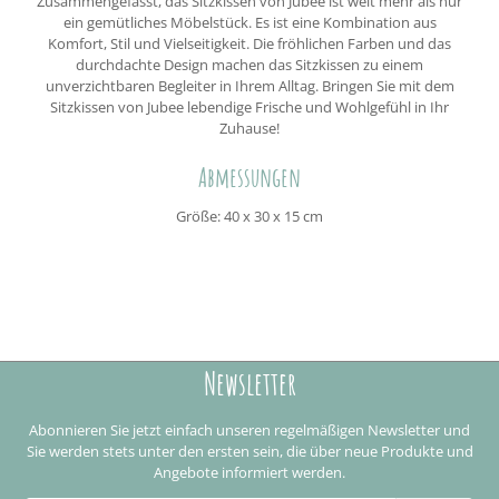
Zusammengefasst, das Sitzkissen von Jubee ist weit mehr als nur
ein gemütliches Möbelstück. Es ist eine Kombination aus
Komfort, Stil und Vielseitigkeit. Die fröhlichen Farben und das
durchdachte Design machen das Sitzkissen zu einem
unverzichtbaren Begleiter in Ihrem Alltag. Bringen Sie mit dem
Sitzkissen von Jubee lebendige Frische und Wohlgefühl in Ihr
Zuhause!
Abmessungen
Größe: 40 x 30 x 15 cm
Newsletter
Abonnieren Sie jetzt einfach unseren regelmäßigen Newsletter und
Sie werden stets unter den ersten sein, die über neue Produkte und
Angebote informiert werden.