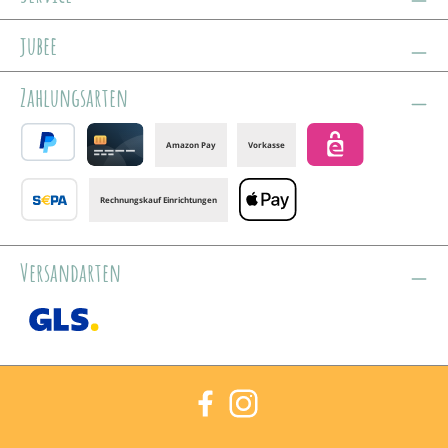
jubee
Zahlungsarten
Amazon Pay
Vorkasse
PayPal
Credit card
eps
Rechnungskauf Einrichtungen
Banktransfer
Apple Pay
Versandarten
GLS /+ Spedition
Facebook
Instagram