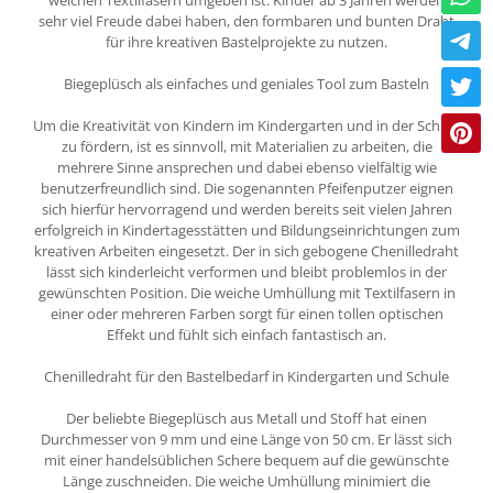
weichen Textilfasern umgeben ist. Kinder ab 3 Jahren werden
sehr viel Freude dabei haben, den formbaren und bunten Draht
für ihre kreativen Bastelprojekte zu nutzen.
Biegeplüsch als einfaches und geniales Tool zum Basteln
Um die Kreativität von Kindern im Kindergarten und in der Schule
zu fördern, ist es sinnvoll, mit Materialien zu arbeiten, die
mehrere Sinne ansprechen und dabei ebenso vielfältig wie
benutzerfreundlich sind. Die sogenannten Pfeifenputzer eignen
sich hierfür hervorragend und werden bereits seit vielen Jahren
erfolgreich in Kindertagesstätten und Bildungseinrichtungen zum
kreativen Arbeiten eingesetzt. Der in sich gebogene Chenilledraht
lässt sich kinderleicht verformen und bleibt problemlos in der
gewünschten Position. Die weiche Umhüllung mit Textilfasern in
einer oder mehreren Farben sorgt für einen tollen optischen
Effekt und fühlt sich einfach fantastisch an.
Chenilledraht für den Bastelbedarf in Kindergarten und Schule
Der beliebte Biegeplüsch aus Metall und Stoff hat einen
Durchmesser von 9 mm und eine Länge von 50 cm. Er lässt sich
mit einer handelsüblichen Schere bequem auf die gewünschte
Länge zuschneiden. Die weiche Umhüllung minimiert die