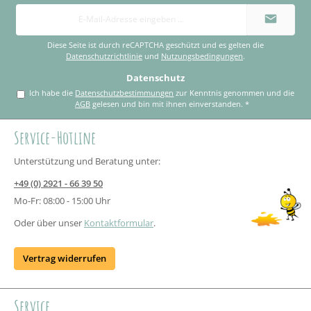
E-
Mail-
Adresse
*
Diese Seite ist durch reCAPTCHA geschützt und es gelten die
Datenschutzrichtlinie
und
Nutzungsbedingungen
.
Datenschutz
Ich habe die
Datenschutzbestimmungen
zur Kenntnis genommen und die
AGB
gelesen und bin mit ihnen einverstanden.
*
Service-Hotline
Unterstützung und Beratung unter:
+49 (0) 2921 - 66 39 50
Mo-Fr: 08:00 - 15:00 Uhr
Oder über unser
Kontaktformular
.
Vertrag widerrufen
Service