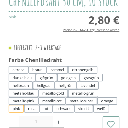
Chenilledraht 50 cm, 10 Stück
2,80 €
Regul
pink
Preise inkl. MwSt. zzgl. Versandkosten
Lieferzeit: 2-3 Werktage
auswählen
Farbe Chenilledraht
altrosa
braun
caramel
citronengelb
dunkelblau
giftgrün
goldgelb
grasgrün
hellbraun
hellgrau
hellgrün
lavendel
metallic-blau
metallic-gold
metallic-grün
metallic-pink
metallic-rot
metallic-silber
orange
pink
rosa
rot
schwarz
violett
weiß
Produkt Anzahl: Gib den gewünschten Wert ein oder benutze die Schaltflächen 