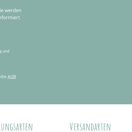
Sie werden
nformiert
e
und
 die
AGB
lungsarten
Versandarten