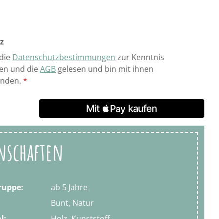
z
 die
Datenschutzbestimmungen
zur Kenntnis
n und die
AGB
gelesen und bin mit ihnen
anden.
*
nschaften
ruppe:
ab 5 Jahre
Bunt, Natur
l:
Holz, Kunststoff