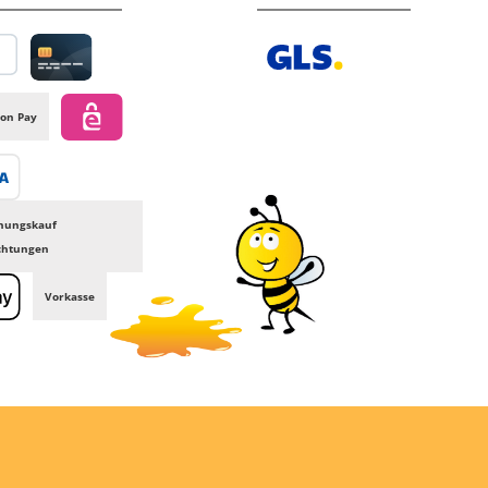
al
Credit card
GLS /+ Spedition
on Pay
eps
transfer
nungskauf
ichtungen
Vorkasse
e Pay