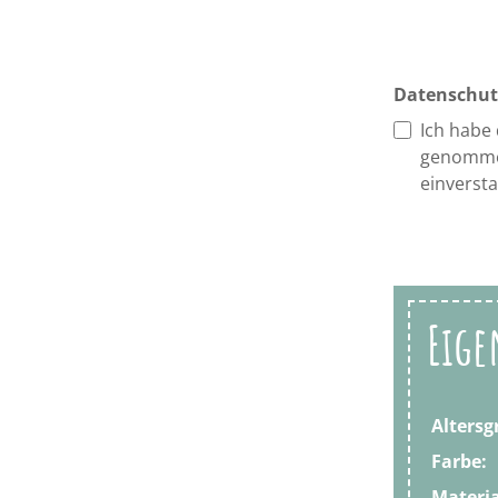
Datenschut
Ich habe
genomme
einverst
Eige
Altersg
Farbe:
Materia