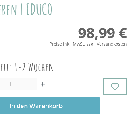
eren | EDUCO
98,99 €
Regu
Preise inkl. MwSt. zzgl. Versandkosten
zeit: 1-2 Wochen
l: Gib den gewünschten Wert ein oder benutze die Schaltflächen 
In den Warenkorb