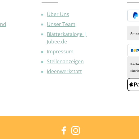
Über Uns
and
Unser Team
PayP
Blätterkataloge |
Amaz
Jubee.de
Impressum
Bank
Stellenanzeigen
Rech
Ideenwerkstatt
Einr
Appl
Facebook
Instagram