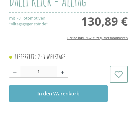
Dalli Klick - Alltag
130,89 €
Regul
mit 78 Fotomotiven
"Alltagsgegenstände"
Preise inkl. MwSt. zzgl. Versandkosten
Lieferzeit: 2-3 Werktage
Produkt Anzahl: Gib den gewünschten Wert ein oder benutze die Schaltflächen 
In den Warenkorb