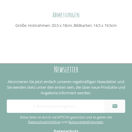
Abmessungen
Größe: Holzrahmen: 20,5 x 18cm, Bildkarten: 14,5 x 19,5cm
Newsletter
Abonnieren Sie jetzt einfach unseren regelmäßigen Newsletter und
Sie werden stets unter den ersten sein, die über neue Produkte und
Angebote informiert werden.
E-
Mail-
Adresse
*
Diese Seite ist durch reCAPTCHA geschützt und es gelten die
Datenschutzrichtlinie
und
Nutzungsbedingungen
.
Datenschutz