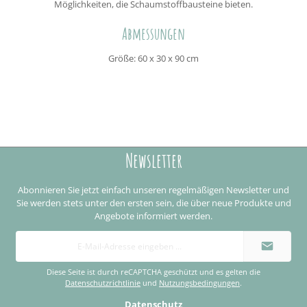
Möglichkeiten, die Schaumstoffbausteine bieten.
Abmessungen
Größe: 60 x 30 x 90 cm
Newsletter
Abonnieren Sie jetzt einfach unseren regelmäßigen Newsletter und
Sie werden stets unter den ersten sein, die über neue Produkte und
Angebote informiert werden.
E-
Mail-
Adresse
*
Diese Seite ist durch reCAPTCHA geschützt und es gelten die
Datenschutzrichtlinie
und
Nutzungsbedingungen
.
Datenschutz