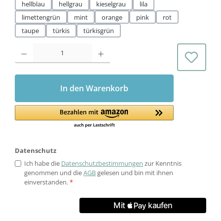
hellblau
hellgrau
kieselgrau
lila
limettengrün
mint
orange
pink
rot
taupe
türkis
türkisgrün
Produkt Anzahl: Gib den gewünschten Wert ein oder benutze die Schaltflächen 
In den Warenkorb
Datenschutz
Ich habe die
Datenschutzbestimmungen
zur Kenntnis
genommen und die
AGB
gelesen und bin mit ihnen
einverstanden.
*