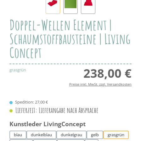
Doppel-Wellen Element |
Schaumstoffbausteine | Living
Concept
238,00 €
Regul
grasgrün
Preise inkl. MwSt. zzgl. Versandkosten
Spedition: 27,00 €
Lieferzeit: Lieferangabe nach Absprache
auswählen
Kunstleder LivingConcept
blau
dunkelblau
dunkelgrau
gelb
grasgrün