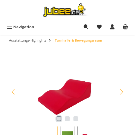
Zum Hauptinhalt springen
Du hast 0 Produkt
Navigation
Ausstattungs-Highlights
Turnhalle & Bewegungsraum
Bildergalerie überspringen