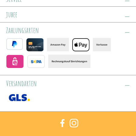
jubee
Zahlungsarten
Amazon Pay
Vorkasse
PayPal
Credit card
Apple Pay
Rechnungskauf Einrichtungen
eps
Banktransfer
Versandarten
GLS /+ Spedition
Facebook
Instagram