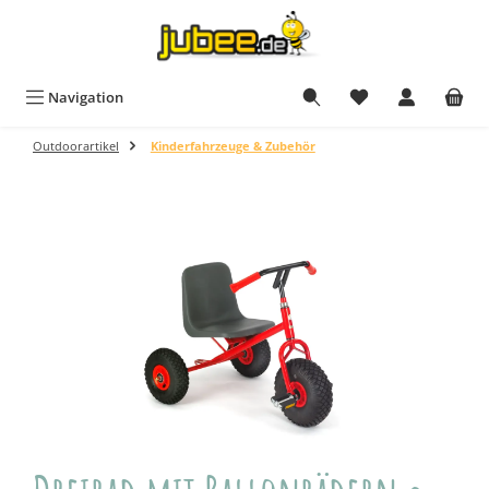
Zum Hauptinhalt springen
Navigation
Outdoorartikel
Kinderfahrzeuge & Zubehör
Bildergalerie überspringen