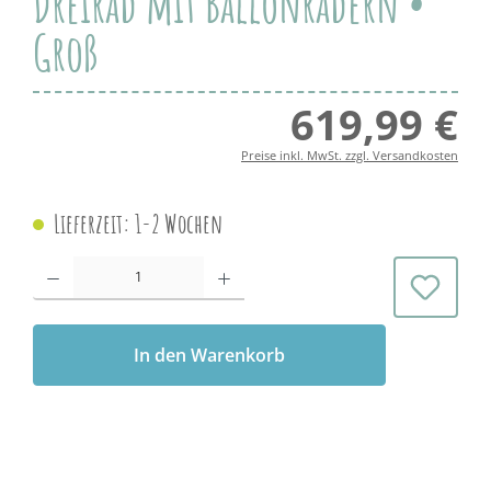
Dreirad mit Ballonrädern •
Groß
619,99 €
Regul
Preise inkl. MwSt. zzgl. Versandkosten
Lieferzeit: 1-2 Wochen
Produkt Anzahl: Gib den gewünschten Wert ein oder benutze die Schaltflächen 
In den Warenkorb