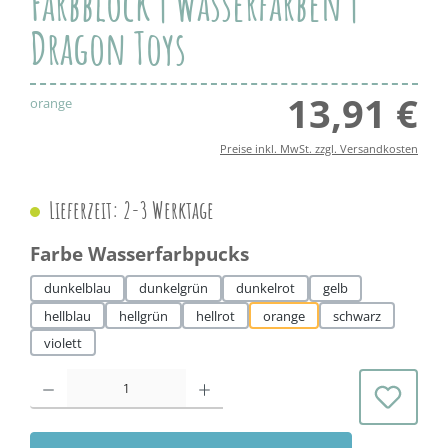
Farbblock | Wasserfarben |
Dragon Toys
13,91 €
Regul
orange
Preise inkl. MwSt. zzgl. Versandkosten
Lieferzeit: 2-3 Werktage
auswählen
Farbe Wasserfarbpucks
dunkelblau
dunkelgrün
dunkelrot
gelb
hellblau
hellgrün
hellrot
orange
schwarz
violett
Produkt Anzahl: Gib den gewünschten Wert ein oder benutze die Schaltflächen 