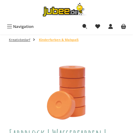
Zum Hauptinhalt springen
Navigation
Kreativbedarf
Kinderfarben & Malspaß
Bildergalerie überspringen