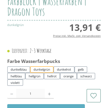
Farbblock | Wasserfarben |
Dragon Toys
13,91 €
Regul
dunkelgrün
Preise inkl. MwSt. zzgl. Versandkosten
Lieferzeit: 2-3 Werktage
auswählen
Farbe Wasserfarbpucks
dunkelblau
dunkelgrün
dunkelrot
gelb
hellblau
hellgrün
hellrot
orange
schwarz
violett
Produkt Anzahl: Gib den gewünschten Wert ein oder benutze die Schaltflächen 