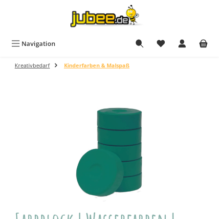
Zum Hauptinhalt springen
Navigation
Kreativbedarf
Kinderfarben & Malspaß
Bildergalerie überspringen