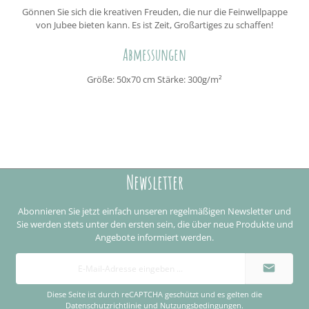
Gönnen Sie sich die kreativen Freuden, die nur die Feinwellpappe
von Jubee bieten kann. Es ist Zeit, Großartiges zu schaffen!
Abmessungen
Größe: 50x70 cm Stärke: 300g/m²
Newsletter
Abonnieren Sie jetzt einfach unseren regelmäßigen Newsletter und
Sie werden stets unter den ersten sein, die über neue Produkte und
Angebote informiert werden.
E-
Mail-
Adresse
*
Diese Seite ist durch reCAPTCHA geschützt und es gelten die
Datenschutzrichtlinie
und
Nutzungsbedingungen
.