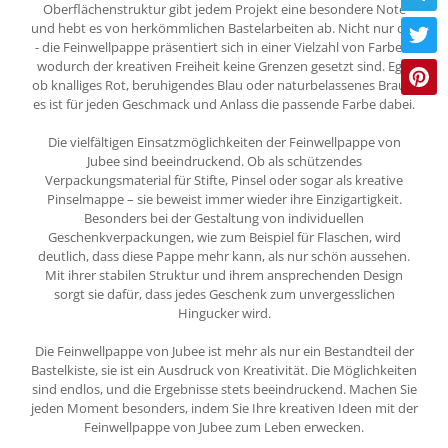
Oberflächenstruktur gibt jedem Projekt eine besondere Note
und hebt es von herkömmlichen Bastelarbeiten ab. Nicht nur das
- die Feinwellpappe präsentiert sich in einer Vielzahl von Farben,
wodurch der kreativen Freiheit keine Grenzen gesetzt sind. Egal
ob knalliges Rot, beruhigendes Blau oder naturbelassenes Braun,
es ist für jeden Geschmack und Anlass die passende Farbe dabei.
Die vielfältigen Einsatzmöglichkeiten der Feinwellpappe von
Jubee sind beeindruckend. Ob als schützendes
Verpackungsmaterial für Stifte, Pinsel oder sogar als kreative
Pinselmappe – sie beweist immer wieder ihre Einzigartigkeit.
Besonders bei der Gestaltung von individuellen
Geschenkverpackungen, wie zum Beispiel für Flaschen, wird
deutlich, dass diese Pappe mehr kann, als nur schön aussehen.
Mit ihrer stabilen Struktur und ihrem ansprechenden Design
sorgt sie dafür, dass jedes Geschenk zum unvergesslichen
Hingucker wird.
Die Feinwellpappe von Jubee ist mehr als nur ein Bestandteil der
Bastelkiste, sie ist ein Ausdruck von Kreativität. Die Möglichkeiten
sind endlos, und die Ergebnisse stets beeindruckend. Machen Sie
jeden Moment besonders, indem Sie Ihre kreativen Ideen mit der
Feinwellpappe von Jubee zum Leben erwecken.