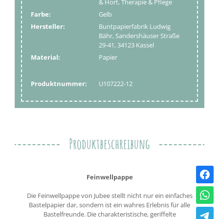
& Hort, Therapie & Pflege
Farbe:
Gelb
Hersteller:
Buntpapierfabrik Ludwig
Bähr, Sandershäuser Straße
29-41, 34123 Kassel
Material:
Papier
Produktnummer:
U107222-12
Produktbeschreibung
Feinwellpappe
Die Feinwellpappe von Jubee stellt nicht nur ein einfaches
Bastelpapier dar, sondern ist ein wahres Erlebnis für alle
Bastelfreunde. Die charakteristische, geriffelte