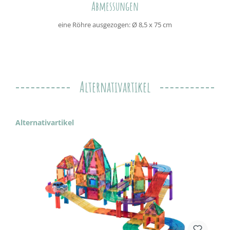
Abmessungen
eine Röhre ausgezogen: Ø 8,5 x 75 cm
Alternativartikel
Produktgalerie überspringen
Alternativartikel