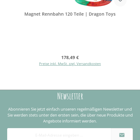
Magnet Rennbahn 120 Teile | Dragon Toys
Regulärer Preis:
178,49 €
Preise inkl. MwSt. zzgl. Versandkosten
Newsletter
Abonnieren Sie jetzt einfach unseren regelmäßigen Newsletter und
Sie werden stets unter den ersten sein, die über neue Produkte und
Angebote informiert werden.
E-
Mail-