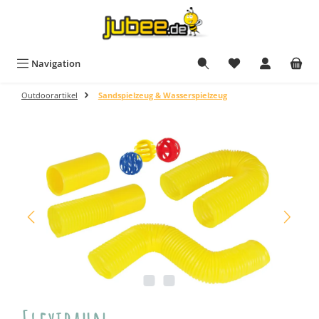
Zum Hauptinhalt springen
Navigation
Outdoorartikel
Sandspielzeug & Wasserspielzeug
Bildergalerie überspringen