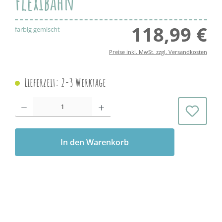
Flexibahn
118,99 €
Regul
farbig gemischt
Preise inkl. MwSt. zzgl. Versandkosten
Lieferzeit: 2-3 Werktage
Produkt Anzahl: Gib den gewünschten Wert ein oder benutze die Schaltflächen 
In den Warenkorb