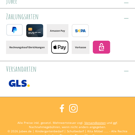
jubee
Zahlungsarten
Amazon Pay
PayPal
Credit card
Banktransfer
Rechnungskauf Einrichtungen
Vorkasse
Apple Pay
eps
Versandarten
GLS /+ Spedition
Facebook
Instagram
Alle Preise inkl. gesetzl. Mehrwertsteuer zzgl.
Versandkosten
und ggf.
Nachnahmegebühren, wenn nicht anders angegeben.
© 2026 Jubee.de | Kindergartenbedarf | Schulbedarf | Kita Möbel ..... - Alle Rechte