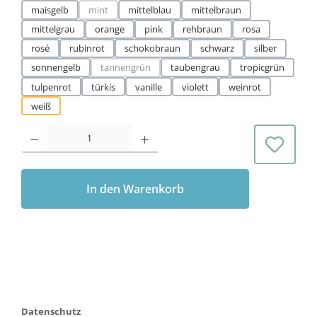
maisgelb
mint
mittelblau
mittelbraun
(Diese Option ist zurzeit nicht verfügbar.)
mittelgrau
orange
pink
rehbraun
rosa
rosé
rubinrot
schokobraun
schwarz
silber
sonnengelb
tannengrün
taubengrau
tropicgrün
(Diese Option ist zurzeit nicht verfügbar.)
tulpenrot
türkis
vanille
violett
weinrot
weiß
Produkt Anzahl: Gib den gewünschten Wert ein oder benutze die Schaltflächen 
In den Warenkorb
Datenschutz