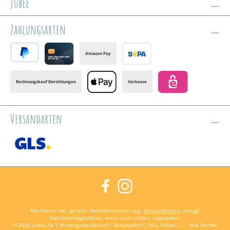
jubee
Zahlungsarten
Amazon Pay
PayPal
Credit card
Banktransfer
Rechnungskauf Einrichtungen
Vorkasse
Apple Pay
eps
Versandarten
GLS /+ Spedition
Facebook
Instagram
Alle Preise inkl. gesetzl. Mehrwertsteuer zzgl.
Versandkosten
und ggf.
Nachnahmegebühren, wenn nicht anders angegeben.
© 2026 Jubee.de | Kindergartenbedarf | Schulbedarf | Kita Möbel ..... - Alle Rechte