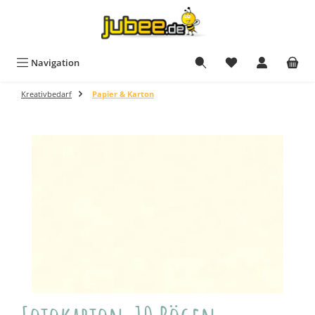
Zum Hauptinhalt springen
Navigation
Kreativbedarf
Papier & Karton
Bildergalerie überspringen