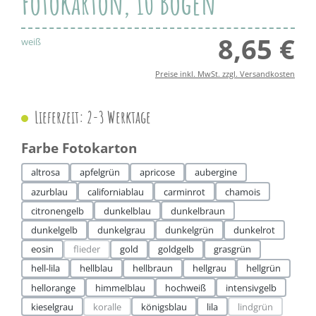
Fotokarton, 10 Bögen
8,65 €
Regul
weiß
Preise inkl. MwSt. zzgl. Versandkosten
Lieferzeit: 2-3 Werktage
auswählen
Farbe Fotokarton
altrosa
apfelgrün
apricose
aubergine
azurblau
californiablau
carminrot
chamois
citronengelb
dunkelblau
dunkelbraun
dunkelgelb
dunkelgrau
dunkelgrün
dunkelrot
eosin
flieder
gold
goldgelb
grasgrün
(Diese Option ist zurzeit nicht verfügbar.)
hell-lila
hellblau
hellbraun
hellgrau
hellgrün
hellorange
himmelblau
hochweiß
intensivgelb
kieselgrau
koralle
königsblau
lila
lindgrün
(Diese Option ist zurzeit nicht verfügbar.)
(Diese Option ist