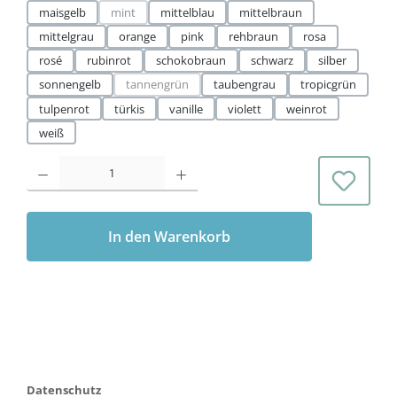
maisgelb
mint
mittelblau
mittelbraun
(Diese Option ist zurzeit nicht verfügbar.)
mittelgrau
orange
pink
rehbraun
rosa
rosé
rubinrot
schokobraun
schwarz
silber
sonnengelb
tannengrün
taubengrau
tropicgrün
(Diese Option ist zurzeit nicht verfügbar.)
tulpenrot
türkis
vanille
violett
weinrot
weiß
Produkt Anzahl: Gib den gewünschten Wert ein oder benutze die Schaltflächen 
In den Warenkorb
Datenschutz