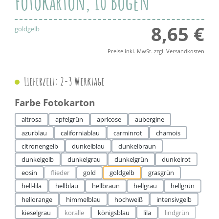
Fotokarton, 10 Bögen
8,65 €
Regul
goldgelb
Preise inkl. MwSt. zzgl. Versandkosten
Lieferzeit: 2-3 Werktage
auswählen
Farbe Fotokarton
altrosa
apfelgrün
apricose
aubergine
azurblau
californiablau
carminrot
chamois
citronengelb
dunkelblau
dunkelbraun
dunkelgelb
dunkelgrau
dunkelgrün
dunkelrot
eosin
flieder
gold
goldgelb
grasgrün
(Diese Option ist zurzeit nicht verfügbar.)
hell-lila
hellblau
hellbraun
hellgrau
hellgrün
hellorange
himmelblau
hochweiß
intensivgelb
kieselgrau
koralle
königsblau
lila
lindgrün
(Diese Option ist zurzeit nicht verfügbar.)
(Diese Option ist