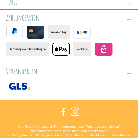
jubee
Zahlungsarten
Amazon Pay
PayPal
Credit card
Banktransfer
Rechnungskauf Einrichtungen
Vorkasse
Apple Pay
eps
Versandarten
GLS /+ Spedition
Facebook
Instagram
Alle Preise inkl. gesetzl. Mehrwertsteuer zzgl.
Versandkosten
und ggf.
Nachnahmegebühren, wenn nicht anders angegeben.
© 2026 Jubee.de | Kindergartenbedarf | Schulbedarf | Kita Möbel ..... - Alle Rechte