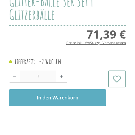
Glitter-Bälle 3er Set |
Glitzerbälle
71,39 €
Regul
Preise inkl. MwSt. zzgl. Versandkosten
Lieferzeit: 1-2 Wochen
Produkt Anzahl: Gib den gewünschten Wert ein oder benutze die Schaltflächen 
In den Warenkorb