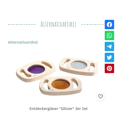
Alternativartikel
Produktgalerie überspringen
Alternativartikel
Entdeckergläser "Glitzer" 3er Set