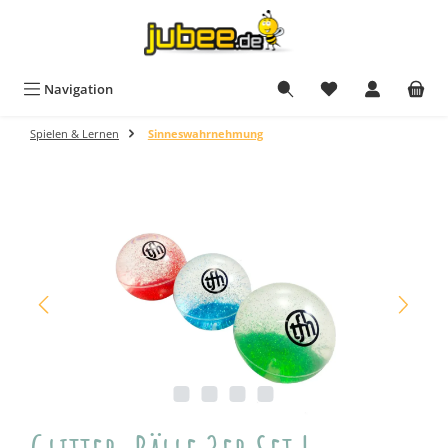
Zum Hauptinhalt springen
Navigation
Spielen & Lernen
Sinneswahrnehmung
Bildergalerie überspringen