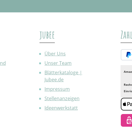
jubee
Zah
Über Uns
and
Unser Team
PayP
Blätterkataloge |
Amaz
Jubee.de
Rech
Impressum
Einr
Stellenanzeigen
Ideenwerkstatt
Appl
eps