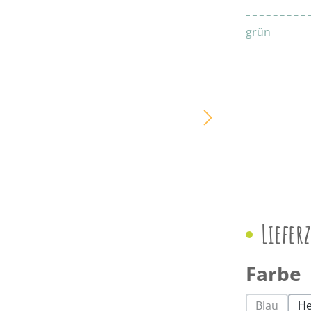
grün
Liefer
Farbe
Blau
He