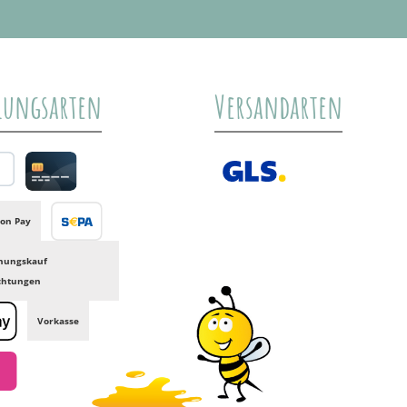
lungsarten
Versandarten
al
Credit card
GLS /+ Spedition
on Pay
Banktransfer
nungskauf
ichtungen
Vorkasse
e Pay