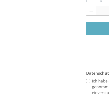
(Diese Opt
Produkt Anzah
Datenschut
Ich habe
genomme
einverst