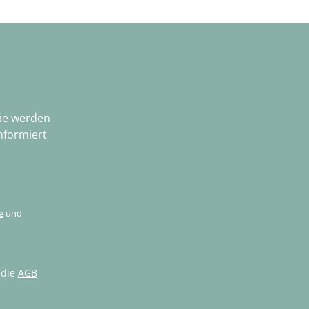
Sie werden
nformiert
e
und
 die
AGB