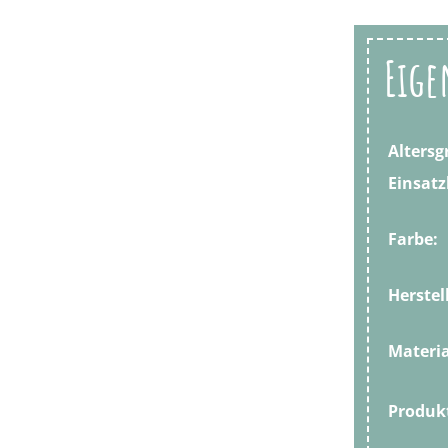
Eige
Altersg
Einsatz
Farbe:
Herstel
Materia
Produ