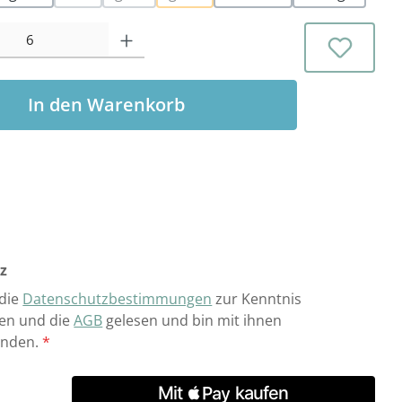
ion ist zurzeit nicht verfügbar.)
(Diese Option ist zurzeit nicht verfügbar.)
(Diese Option ist zurzeit nicht verfügbar.)
(Diese Option ist zurzeit nicht verfü
l: Gib den gewünschten Wert ein oder benutze die Schaltflächen 
In den Warenkorb
z
 die
Datenschutzbestimmungen
zur Kenntnis
n und die
AGB
gelesen und bin mit ihnen
anden.
*