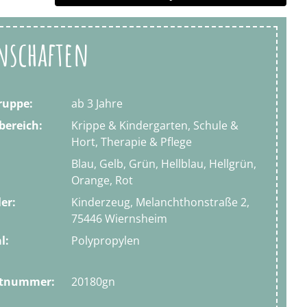
nschaften
ruppe:
ab 3 Jahre
bereich:
Krippe & Kindergarten, Schule &
Hort, Therapie & Pflege
Blau, Gelb, Grün, Hellblau, Hellgrün,
Orange, Rot
ler:
Kinderzeug, Melanchthonstraße 2,
75446 Wiernsheim
l:
Polypropylen
ktnummer:
20180gn