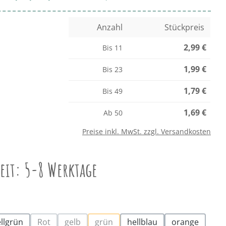
Anzahl
Stückpreis
2,99 €
Bis
11
1,99 €
Bis
23
1,79 €
Bis
49
1,69 €
Ab
50
Preise inkl. MwSt. zzgl. Versandkosten
zeit: 5-8 Werktage
auswählen
llgrün
Rot
gelb
grün
hellblau
orange