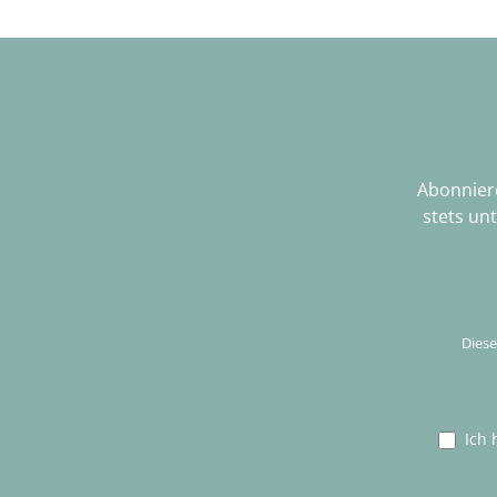
Abonniere
stets un
Diese
Ich 