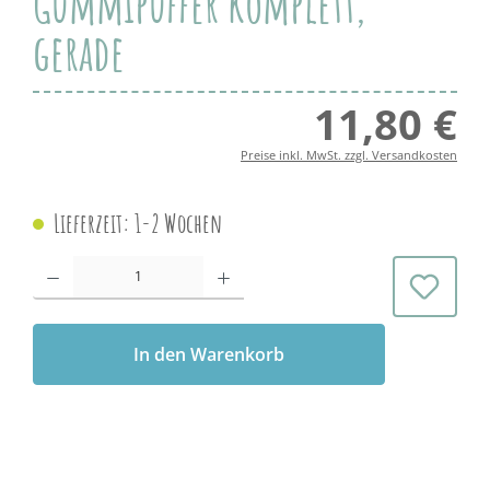
Gummipuffer komplett,
gerade
11,80 €
Regul
Preise inkl. MwSt. zzgl. Versandkosten
Lieferzeit: 1-2 Wochen
Produkt Anzahl: Gib den gewünschten Wert ein oder benutze die Schaltflächen 
In den Warenkorb