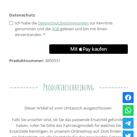
Datenschutz
Ich habe die
Datenschutzbestimmungen
zur Kenntnis
genommen und die
AGB
gelesen und bin mit ihnen
einverstanden.
*
Produktnummer:
8850531
Produktbeschreibung
Dieser Artikel ist vom Umtausch ausgeschlossen.
Falls Sie unsicher sind, ob Sie das passende Ersatzteil gefunden
haben, rufen Sie bitte das Fahrzeugmodell, für welches Sie
Ersatzteile benötigen, in unserem Onlineshop auf. Dort finden Sie
ein Datenblatt, wo alle Ersatzteile für das gewünschte Fahrzeug