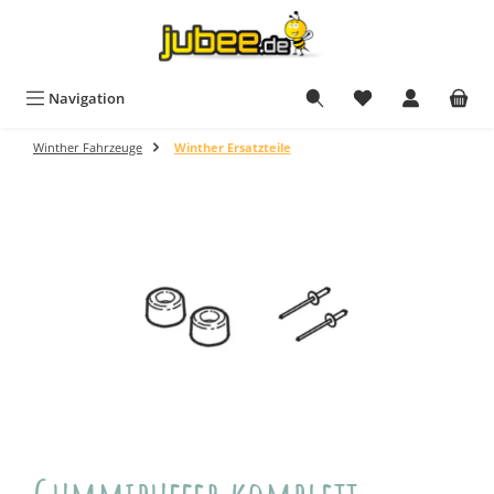
Zum Hauptinhalt springen
Navigation
Winther Fahrzeuge
Winther Ersatzteile
Bildergalerie überspringen