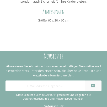
sondern auch Sicherheit für ihre Kinder bieten.
Abmessungen
Größe: 60 x 30 x 60 cm
Newsletter
Abonnieren Sie jetzt einfach unseren regelmäßigen Newsletter und
Sie werden stets unter den ersten sein, die über neue Produkte und
Angebote informiert werden.
E-
Mail-
Adresse
*
Diese Seite ist durch reCAPTCHA geschützt und es gelten die
Datenschutzrichtlinie
und
Nutzungsbedingungen
.
Datenschutz