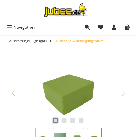
Zum Hauptinhalt springen
Du hast 0 Produkt
Navigation
Ausstattungs-Highlights
Turnhalle & Bewegungsraum
Bildergalerie überspringen