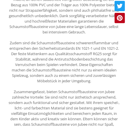
Bezug aus 100% PVC und der Träger aus 100% Polyester bieten
nicht nur Strapazierfähigkeit, sondern sind auch phthalatfrei und
gesundheitlich unbedenklich. Dank sorgfältig verarbeiteter Nähte
und hochreißfester Materialien garantieren die
Schaumstoffbausteine von Jubee eine lange Lebensdauer, selbst
bei intensivem Gebrauch.
Zudem sind die Schaumstoffbausteine schwerentflammbar und
entsprechen den Sicherheitsstandards EN 1021-1 und EN 1021-2.
Der feste Mattenkern aus Qualitätsschaumstoff RG25 sorgt für
Stabilität, während die Antirutschbodenbeschichtung das
Verrutschen beim Spielen verhindert. Diese Eigenschaften
machen die Schaumstoffbausteine nicht nur zu einem idealen
Spielzeug, sondern auch zu einem sicheren und zuverlässigen
Möbelstück in jeder Umgebung.
Zusammengefasst, bieten Schaumstoffbausteine von Jubee
zahlreiche Vorteile: Sie sind nicht nur ästhetisch ansprechend,
sondern auch funktional und sicher gestaltet. Mit ihrem speichel-,
licht- und farbechten Material sind sie bestens geeignet für
vielfältige Einsatzmöglichkeiten und bereichern jeden Raum, in
dem Kinder aktiv und kreativ sein können. Eltern können sicher
sein, dass Schaumstoffbausteine von Jubee nicht nur Spaß,