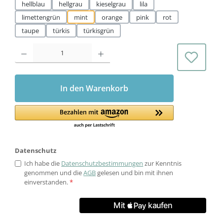
hellblau
hellgrau
kieselgrau
lila
limettengrün
mint
orange
pink
rot
taupe
türkis
türkisgrün
Produkt Anzahl: Gib den gewünschten Wert ein oder benutze die Schaltflächen 
In den Warenkorb
Datenschutz
Ich habe die
Datenschutzbestimmungen
zur Kenntnis
genommen und die
AGB
gelesen und bin mit ihnen
einverstanden.
*