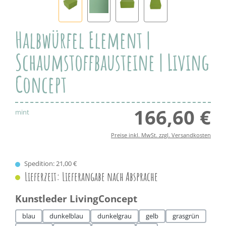
Halbwürfel Element |
Schaumstoffbausteine | Living
Concept
166,60 €
Regul
mint
Preise inkl. MwSt. zzgl. Versandkosten
Spedition: 21,00 €
Lieferzeit: Lieferangabe nach Absprache
auswählen
Kunstleder LivingConcept
blau
dunkelblau
dunkelgrau
gelb
grasgrün