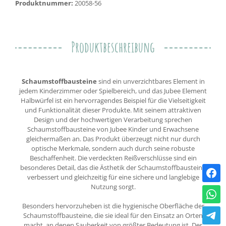
Produktnummer:
20058-56
Produktbeschreibung
Schaumstoffbausteine
sind ein unverzichtbares Element in
jedem Kinderzimmer oder Spielbereich, und das Jubee Element
Halbwürfel ist ein hervorragendes Beispiel für die Vielseitigkeit
und Funktionalität dieser Produkte. Mit seinem attraktiven
Design und der hochwertigen Verarbeitung sprechen
Schaumstoffbausteine von Jubee Kinder und Erwachsene
gleichermaßen an. Das Produkt überzeugt nicht nur durch
optische Merkmale, sondern auch durch seine robuste
Beschaffenheit. Die verdeckten Reißverschlüsse sind ein
besonderes Detail, das die Ästhetik der Schaumstoffbausteine
verbessert und gleichzeitig für eine sichere und langlebige
Nutzung sorgt.
Besonders hervorzuheben ist die hygienische Oberfläche der
Schaumstoffbausteine, die sie ideal für den Einsatz an Orten
macht, an denen Sauberkeit von größter Bedeutung ist. Der