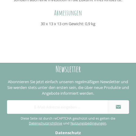
Abmessungen
30 x 13 x 13 cm Gewicht: 0,9 kg
Newsletter
Abonnieren Sie jetzt einfach unseren regelmäßigen Newsletter und
Sie werden stets unter den ersten sein, die über neue Produkte und
Angebote informiert werden.
E-
Mail-
Adresse
*
Diese Seite ist durch reCAPTCHA geschützt und es gelten die
Datenschutzrichtlinie
und
Nutzungsbedingungen
.
Datenschutz