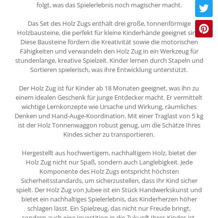
folgt, was das Spielerlebnis noch magischer macht.
Das Set des Holz Zugs enthält drei große, tonnenförmige
Holzbausteine, die perfekt für kleine Kinderhände geeignet sind.
Diese Bausteine fördern die Kreativität sowie die motorischen
Fähigkeiten und verwandeln den Holz Zug in ein Werkzeug für
stundenlange, kreative Spielzeit. Kinder lernen durch Stapeln und
Sortieren spielerisch, was ihre Entwicklung unterstützt.
Der Holz Zug ist für Kinder ab 18 Monaten geeignet, was ihn zu
einem idealen Geschenk für junge Entdecker macht. Er vermittelt
wichtige Lernkonzepte wie Ursache und Wirkung, räumliches
Denken und Hand-Auge-Koordination. Mit einer Traglast von 5 kg
ist der Holz Tonnenwaggon robust genug, um die Schätze Ihres
Kindes sicher zu transportieren.
Hergestellt aus hochwertigem, nachhaltigem Holz, bietet der
Holz Zug nicht nur Spaß, sondern auch Langlebigkeit. Jede
Komponente des Holz Zugs entspricht höchsten
Sicherheitsstandards, um sicherzustellen, dass Ihr Kind sicher
spielt. Der Holz Zug von Jubee ist ein Stück Handwerkskunst und
bietet ein nachhaltiges Spielerlebnis, das Kinderherzen höher
schlagen lässt. Ein Spielzeug, das nicht nur Freude bringt,
sondern auch eine Investition in die Zukunft Ihres Kindes ist.