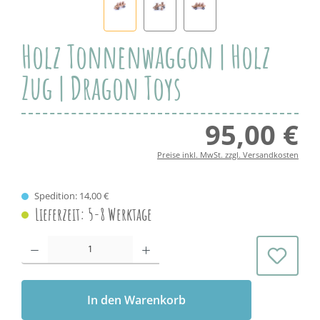
Holz Tonnenwaggon | Holz
Zug | Dragon Toys
95,00 €
Regul
Preise inkl. MwSt. zzgl. Versandkosten
Spedition: 14,00 €
Lieferzeit: 5-8 Werktage
Produkt Anzahl: Gib den gewünschten Wert ein oder benutze die Schaltflächen 
In den Warenkorb