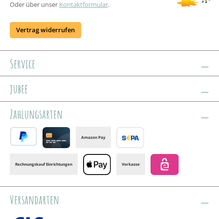
Oder über unser
Kontaktformular
.
Vertrag widerrufen
Service
jubee
Zahlungsarten
Amazon Pay
PayPal
Credit card
Banktransfer
Rechnungskauf Einrichtungen
Vorkasse
Apple Pay
eps
Versandarten