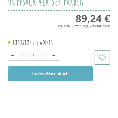
Hüpfsack 4er Set Farbig
89,24 €
Regul
Preise inkl. MwSt. zzgl. Versandkosten
Lieferzeit: 1-2 Wochen
Produkt Anzahl: Gib den gewünschten Wert ein oder benutze die Schaltflächen 
In den Warenkorb