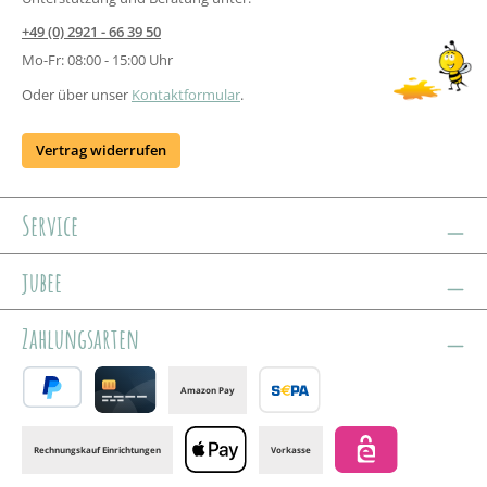
+49 (0) 2921 - 66 39 50
Mo-Fr: 08:00 - 15:00 Uhr
Oder über unser
Kontaktformular
.
Vertrag widerrufen
Service
jubee
Zahlungsarten
Amazon Pay
PayPal
Credit card
Banktransfer
Rechnungskauf Einrichtungen
Vorkasse
Apple Pay
eps