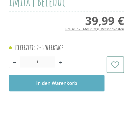
Imita | Beleduc
39,99 €
Regul
Preise inkl. MwSt. zzgl. Versandkosten
Lieferzeit: 2-3 Werktage
Produkt Anzahl: Gib den gewünschten Wert ein oder benutze die Schaltflächen 
In den Warenkorb