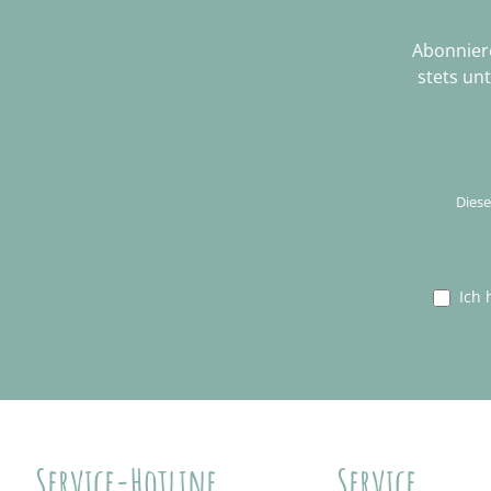
Abonniere
stets un
Diese
Ich 
Service-Hotline
Service