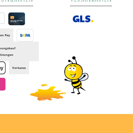
al
Credit card
GLS /+ Spedition
on Pay
Banktransfer
nungskauf
ichtungen
Vorkasse
e Pay