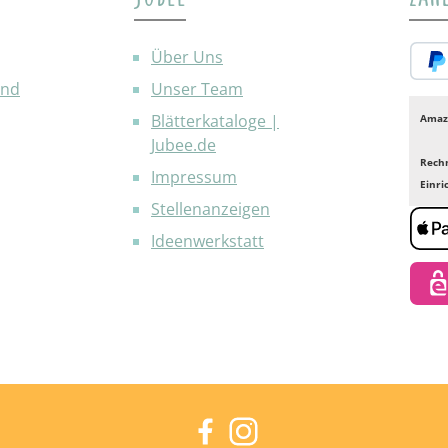
Über Uns
and
Unser Team
PayP
Blätterkataloge |
Amaz
Jubee.de
Rech
Impressum
Einr
Stellenanzeigen
Ideenwerkstatt
Appl
eps
Facebook
Instagram