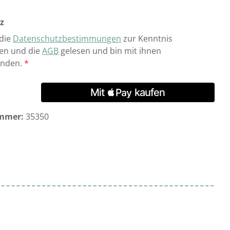
z
 die
Datenschutzbestimmungen
zur Kenntnis
n und die
AGB
gelesen und bin mit ihnen
anden.
*
mmer:
35350
r