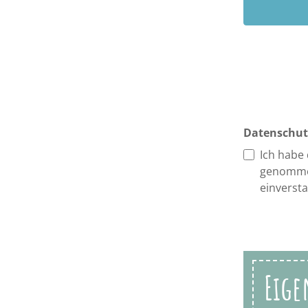
Datenschut
Ich habe
genomme
einverst
Eige