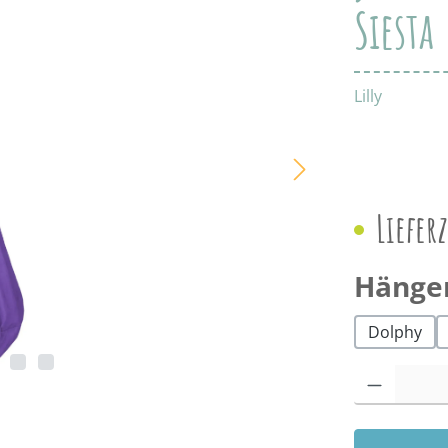
Siesta
Lilly
Liefer
Hänge
Dolphy
Produkt Anzah