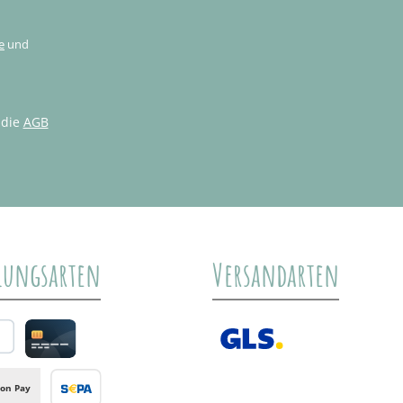
e
und
 die
AGB
lungsarten
Versandarten
al
Credit card
GLS /+ Spedition
on Pay