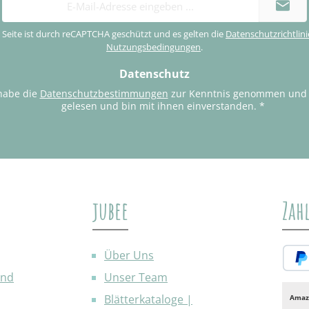
Mail-
Adresse
 Seite ist durch reCAPTCHA geschützt und es gelten die
Datenschutzrichtlini
*
Nutzungsbedingungen
.
Datenschutz
habe die
Datenschutzbestimmungen
zur Kenntnis genommen und
gelesen und bin mit ihnen einverstanden.
*
jubee
Zah
Über Uns
and
Unser Team
PayP
Blätterkataloge |
Amaz