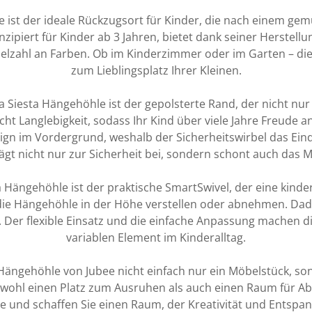
 ist der ideale Rückzugsort für Kinder, die nach einem ge
nzipiert für Kinder ab 3 Jahren, bietet dank seiner Herstell
elzahl an Farben. Ob im Kinderzimmer oder im Garten – die
zum Lieblingsplatz Ihrer Kleinen.
 Siesta Hängehöhle ist der gepolsterte Rand, der nicht nu
ht Langlebigkeit, sodass Ihr Kind über viele Jahre Freude 
sign im Vordergrund, weshalb der Sicherheitswirbel das Ei
ägt nicht nur zur Sicherheit bei, sondern schont auch das M
a Hängehöhle ist der praktische SmartSwivel, der eine kind
 die Hängehöhle in der Höhe verstellen oder abnehmen. Dad
n. Der flexible Einsatz und die einfache Anpassung machen 
variablen Element im Kinderalltag.
Hängehöhle von Jubee nicht einfach nur ein Möbelstück, s
 sowohl einen Platz zum Ausruhen als auch einen Raum für A
e und schaffen Sie einen Raum, der Kreativität und Entspan