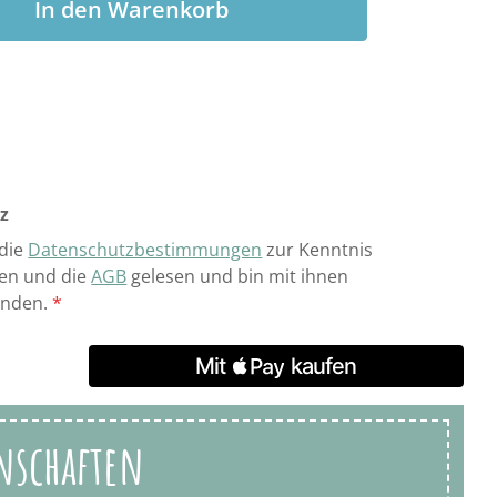
In den Warenkorb
z
 die
Datenschutzbestimmungen
zur Kenntnis
n und die
AGB
gelesen und bin mit ihnen
anden.
*
nschaften