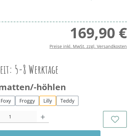
169,90 €
Regu
Preise inkl. MwSt. zzgl. Versandkosten
zeit: 5-8 Werktage
auswählen
matten/-höhlen
Foxy
Froggy
Lilly
Teddy
l: Gib den gewünschten Wert ein oder benutze die Schaltflächen 