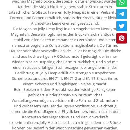
weichen Magnetblöcken, die speziell dafür entwickelt wurden,
Kindern die Möglichkeit zu geben, stabile Strukturen in
tatsächlicher Größe zu kreieren. Jolly Heap ist in einer Vielzahl von
Formen und Farben erhältlich, sodass der Kreativität der kleinen
Architekten keine Grenzen gesetzt sind.
Die Magie von Jolly Heap liegt in den eingebetteten Neodym-
Magneten. Diese ermöglichen es den Blöcken, sich nahtlos und
stabil von allen Seiten miteinander zu verbinden und bieten
nahezu unbegrenzte Konstruktionsmöglichkeiten. Ob Türme,
Häuser oder phantasievolle Gebilde – alles ist möglich! Die Blöcke
sind aus hochwertigem HR-Schaumstoff gefertigt, der immer
wieder in seine ursprüngliche Form zurückkehrt, und sind mit
einem strapazierfähigen Stoff bezogen, der angenehm in der
Berührung ist. Jolly Heap erfüllt die strengen europäischen
Sicherheitsstandards EN 71-1, EN 71-2 und EN 71-3, was ihn zu
einem sicheren und langlebigen Spielzeug macht.
Beim Spielen mit dem Produkt werden wichtige Fähigkeiten
gefördert. Kinder entwickeln ihr räumliches
Vorstellungsvermögen, verfeinern ihre Fein- und Grobmotorik
und verbessern ihre Hand-Augen-Koordination. Gleichzeitig
lernen sie die Grundlagen der Physik kennen, indem sie mit den
Konzepten des Magnetismus und der Schwerkraft
experimentieren. Jolly Heap ist leicht zu reinigen, denn die Blöcke
können bei Bedarf in der Waschmaschine gewaschen werden.