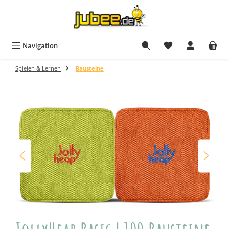
Zum Hauptinhalt springen
Navigation
Spielen & Lernen
Bausteine
Bildergalerie überspringen