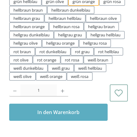
grün hellblau
grün olive
grün orange
grün rosa
hellbraun braun
hellbraun dunkelblau
hellbraun grau
hellbraun hellblau
hellbraun olive
hellbraun orange
hellbraun rosa
hellgrau braun
hellgrau dunkelblau
hellgrau grau
hellgrau hellblau
hellgrau olive
hellgrau orange
hellgrau rosa
rot braun
rot dunkelblau
rot grau
rot hellblau
rot olive
rot orange
rot rosa
weiß braun
weiß dunkelblau
weiß grau
weiß hellblau
weiß olive
weiß orange
weiß rosa
Produkt Anzahl: Gib den gewünschten Wert ein oder benutze die Schaltflächen 
In den Warenkorb