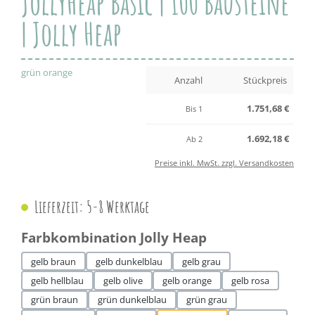
JollyHeap Basic | 100 Bausteine
| Jolly Heap
grün orange
Anzahl
Stückpreis
1.751,68 €
Bis
1
1.692,18 €
Ab
2
Preise inkl. MwSt. zzgl. Versandkosten
Lieferzeit: 5-8 Werktage
auswählen
Farbkombination Jolly Heap
gelb braun
gelb dunkelblau
gelb grau
gelb hellblau
gelb olive
gelb orange
gelb rosa
grün braun
grün dunkelblau
grün grau