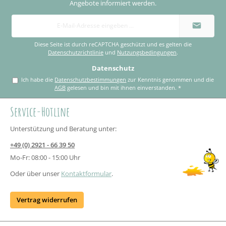
Angebote informiert werden.
E-
Mail-
Adresse
*
Diese Seite ist durch reCAPTCHA geschützt und es gelten die
Datenschutzrichtlinie
und
Nutzungsbedingungen
.
Datenschutz
Ich habe die
Datenschutzbestimmungen
zur Kenntnis genommen und die
AGB
gelesen und bin mit ihnen einverstanden.
*
Service-Hotline
Unterstützung und Beratung unter:
+49 (0) 2921 - 66 39 50
Mo-Fr: 08:00 - 15:00 Uhr
Oder über unser
Kontaktformular
.
Vertrag widerrufen