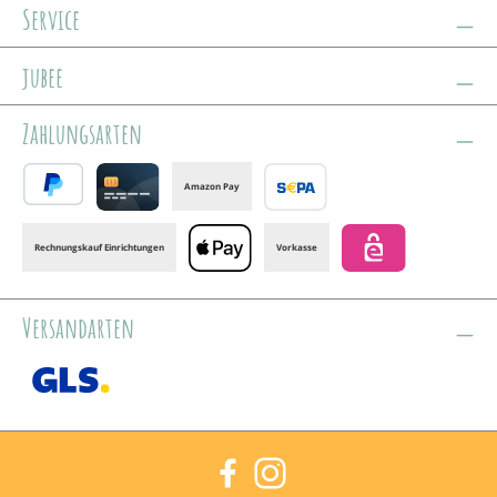
Service
jubee
Zahlungsarten
Amazon Pay
PayPal
Credit card
Banktransfer
Rechnungskauf Einrichtungen
Vorkasse
Apple Pay
eps
Versandarten
GLS /+ Spedition
Facebook
Instagram