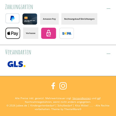
Zahlungsarten
Amazon Pay
Rechnungskauf Einrichtungen
PayPal
Credit card
Vorkasse
Apple Pay
eps
Banktransfer
Versandarten
GLS /+ Spedition
Facebook
Instagram
Alle Preise inkl. gesetzl. Mehrwertsteuer zzgl.
Versandkosten
und ggf.
Nachnahmegebühren, wenn nicht anders angegeben.
© 2026 Jubee.de | Kindergartenbedarf | Schulbedarf | Kita Möbel ..... - Alle Rechte
vorbehalten. Theme by
ThemeWare®