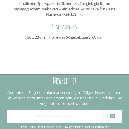
kindlichen Spielspaß mit Sicherheit, Langlebigkeit und
pädagogischem Mehrwert – ein echtes Must-have für kleine
Nachwuchseinkäufer.
Abmessungen
36 x 23 cm | Höhe des Schiebebügels: 60 cm
Newsletter
Abonnieren Sie jetzt einfach unseren regelmäßigen Newsletter und
Sie werden stets unter den ersten sein, die über neue Produkte und
Angebote informiert werden.
E-
Mail-
Adresse
*
Diese Seite ist durch reCAPTCHA geschützt und es gelten die