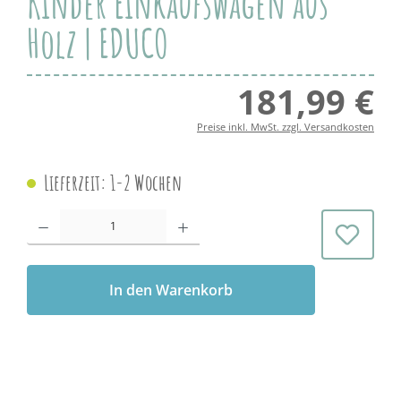
Kinder Einkaufswagen aus
Holz | EDUCO
181,99 €
Regul
Preise inkl. MwSt. zzgl. Versandkosten
Lieferzeit: 1-2 Wochen
Produkt Anzahl: Gib den gewünschten Wert ein oder benutze die Schaltflächen 
In den Warenkorb