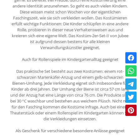
gerne. Es bereitet viel Freude, durch eine Kostümierung eine
andere Identität anzunehmen. So geht es auch vielen Kindern.
Diese wissen meist schon Wochen vor der eigentlichen
Faschingszeit, wie sie sich verkleiden wollen. Das Kostümieren
erfüllt wichtige Funktionen: Die Kinder schlüpfen in eine andere
Rolle, probieren in dieser neue Verhaltensweisen aus und
kreieren sich eine eigene Welt. Das Kostüm-2er-Set-II von Jubee
ist aufgrund dessen bestens für alle kleinen
Verwandlungskünstler geeignet.
Auch für Rollenspiele im Kindergartenalltag geeignet
Das praktische Set besteht aus zwei Kostümen: einem rot-
schwarzen Marienkäfer-Anzug und einem gelb-schwarzen
Bienen-Umhang. Jede Verkleidung eignet sich insbesondere für
Kinder ab drei Jahren. Der Umhang der Biene ist circa 57 cm lang
und der Anzug hat eine Länge von circa 76 cm. Die Produkte sind
bei 30 °C waschbar und bestehen aus weichem Plüsch. Nicht nur
für den Fasching kommen die Kostüme infrage. Auch bei einem
Theaterstück oder einem Rollenspiel im Kindergarten können Sie
die Verkleidungen einsetzen.
Als Geschenk für verschiedene besondere Anlässe geeignet