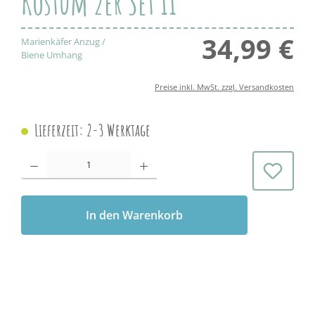
Kostüm 2er Set II
34,99 €
Regul
Marienkäfer Anzug /
Biene Umhang
Preise inkl. MwSt. zzgl. Versandkosten
Lieferzeit: 2-3 Werktage
Produkt Anzahl: Gib den gewünschten Wert ein oder benutze die Schaltflächen 
In den Warenkorb