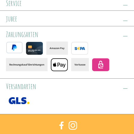
Service
jubee
Zahlungsarten
Amazon Pay
PayPal
Credit card
Banktransfer
Rechnungskauf Einrichtungen
Vorkasse
Apple Pay
eps
Versandarten
GLS /+ Spedition
Facebook
Instagram