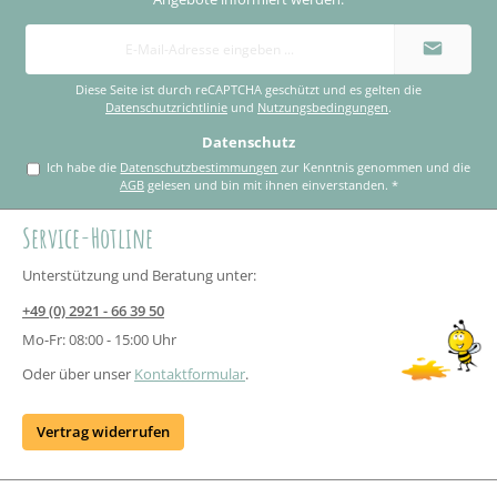
E-
Mail-
Adresse
*
Diese Seite ist durch reCAPTCHA geschützt und es gelten die
Datenschutzrichtlinie
und
Nutzungsbedingungen
.
Datenschutz
Ich habe die
Datenschutzbestimmungen
zur Kenntnis genommen und die
AGB
gelesen und bin mit ihnen einverstanden.
*
Service-Hotline
Unterstützung und Beratung unter:
+49 (0) 2921 - 66 39 50
Mo-Fr: 08:00 - 15:00 Uhr
Oder über unser
Kontaktformular
.
Vertrag widerrufen