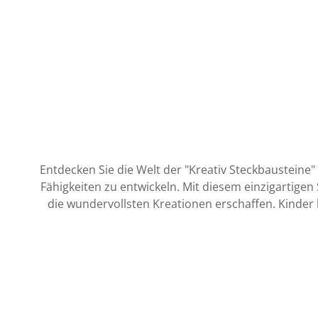
Entdecken Sie die Welt der "Kreativ Steckbausteine" 
Fähigkeiten zu entwickeln. Mit diesem einzigartige
die wundervollsten Kreationen erschaffen. Kinder haben die Freiheit, zu stapeln, zu stecken und Strukturen emporwachsen zu lassen, die ihrer Vorstellungskraft
entspringen. Dabei wird nicht nur der Spaß am B
Durch das Zusammenfügen der verschiedenen Formen
zudem angeregt, kreative Lösungen zu finden und ihr Problemlösungsbewusstsein zu sc
Platte als Basis für Großprojekte. Jedes Teil is
Langlebigkeit des Spielzeugs garantiert. Die "Kreativ Steckbausteine" sind weit mehr als nur ein Spielzeug. Sie sind ein pädagogisches Werkzeug, das Kinder dazu
inspiriert, zu experimentieren und zu lernen, währen