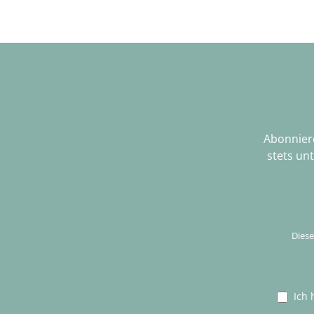
für individuelles und gemeinschaftliches Spiel. Ermöglichen Sie Ihrem Kind die Chance, mit den "Kreativ Steckbausteinen" nicht nur Spielwelten, sondern auch wichtige
Skills fürs Leben zu bauen. Denn mit jedem Ste
Abonniere
stets un
Diese
Ich 