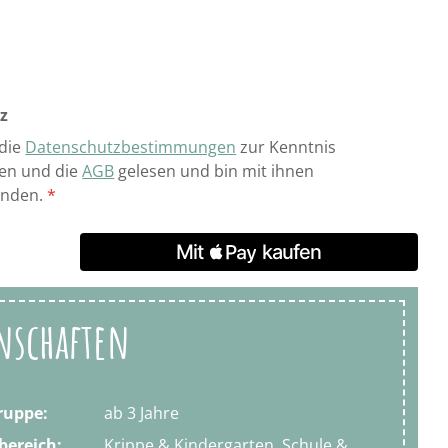
z
 die
Datenschutzbestimmungen
zur Kenntnis
n und die
AGB
gelesen und bin mit ihnen
anden.
*
nschaften
ruppe:
ab 3 Jahre
bereich:
Krippe & Kindergarten, Schule &