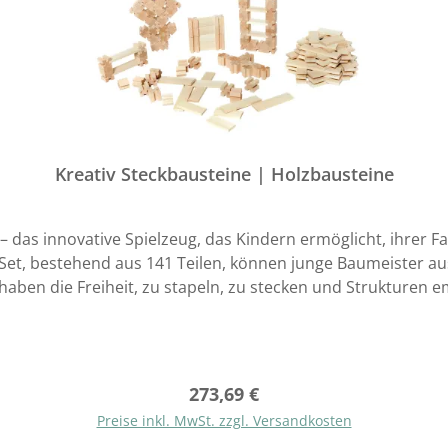
Kreativ Steckbausteine | Holzbausteine
– das innovative Spielzeug, das Kindern ermöglicht, ihrer Fan
n Set, bestehend aus 141 Teilen, können junge Baumeister 
auen geweckt, sondern auch entscheidende Entwicklungsaspe
 – 40 X-Würfel, 40 T-Würfel und 20 Brettchen in untersch
härfen. Das Set enthält neben den vielseitigen Steckbausteinen eine große
t sorgfältig aus hochwertiger Buche gefertigt, was nicht nur 
Regulärer Preis:
273,69 €
Preise inkl. MwSt. zzgl. Versandkosten
d sie spielen. Geeignet für kleine Baumeister ab einem best