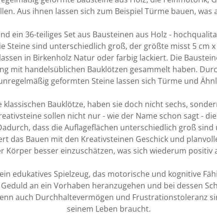
llen. Aus ihnen lassen sich zum Beispiel Türme bauen, was a
nd ein 36-teiliges Set aus Bausteinen aus Holz - hochqualita
Die Steine sind unterschiedlich groß, der größte misst 5 cm x 
lassen in Birkenholz Natur oder farbig lackiert. Die Bauste
rung mit handelsüblichen Bauklötzen gesammelt haben. Dur
 unregelmäßig geformten Steine lassen sich Türme und Ähnl
e klassischen Bauklötze, haben sie doch nicht sechs, sonde
reativsteine sollen nicht nur - wie der Name schon sagt - die
Dadurch, dass die Auflageflächen unterschiedlich groß sind
dert das Bauen mit den Kreativsteinen Geschick und planvolle
 Körper besser einzuschätzen, was sich wiederum positiv 
ein edukatives Spielzeug, das motorische und kognitive Fäh
 Geduld an ein Vorhaben heranzugehen und bei dessen Sch
enn auch Durchhaltevermögen und Frustrationstoleranz sin
seinem Leben braucht.