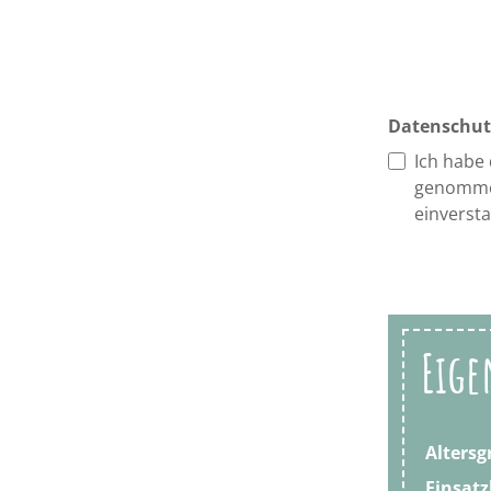
Datenschut
Ich habe
genomme
einverst
Eige
Altersg
Einsatz