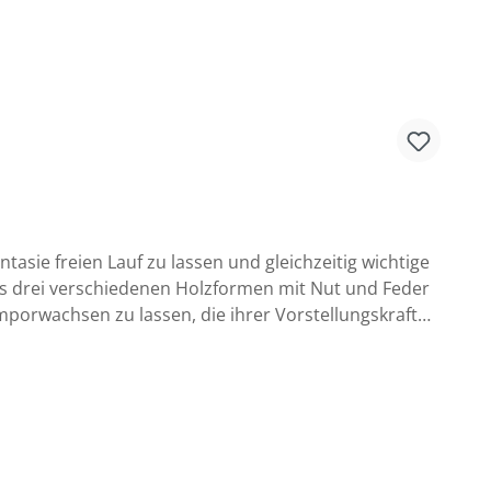
tasie freien Lauf zu lassen und gleichzeitig wichtige
aus drei verschiedenen Holzformen mit Nut und Feder
kte wie Konzentration und Feinmotorik gefördert.
iedlichen Längen – werden die kleinen Architekten
für eine angenehme Haptik sorgt, sondern auch die
immten Alter, bietet dieses Set endlose Möglichkeiten