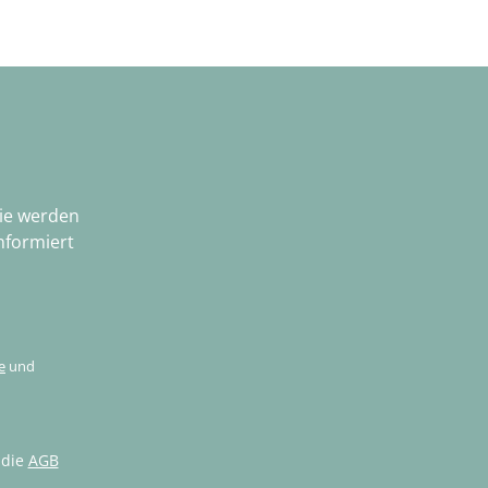
nstein in der Entwicklung Ihres Kindes gesetzt.
Sie werden
nformiert
e
und
 die
AGB