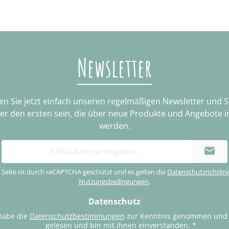
ckbaustein, der an seinen Platz findet, wird ein neuer Meile
Newsletter
n Sie jetzt einfach unseren regelmäßigen Newsletter und 
ter den ersten sein, die über neue Produkte und Angebote i
werden.
E-
Mail-
Adresse
 Seite ist durch reCAPTCHA geschützt und es gelten die
Datenschutzrichtlini
*
Nutzungsbedingungen
.
Datenschutz
habe die
Datenschutzbestimmungen
zur Kenntnis genommen und
gelesen und bin mit ihnen einverstanden.
*