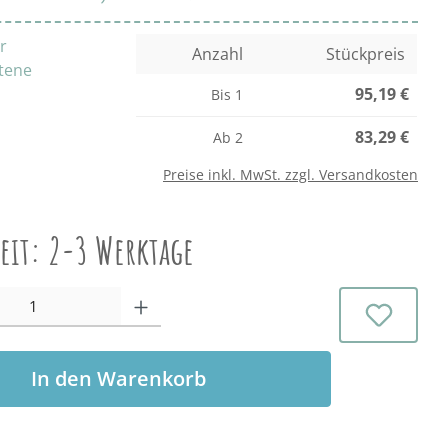
r
Anzahl
Stückpreis
ttene
95,19 €
Bis
1
83,29 €
Ab
2
Preise inkl. MwSt. zzgl. Versandkosten
zeit: 2-3 Werktage
l: Gib den gewünschten Wert ein oder benutze die Schaltflächen 
In den Warenkorb