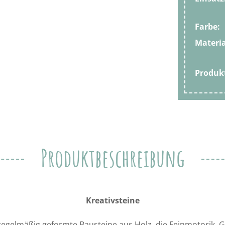
Farbe:
Materia
Produ
Produktbeschreibung
Kreativsteine
regelmäßig geformte Bausteine aus Holz, die Feinmotorik,