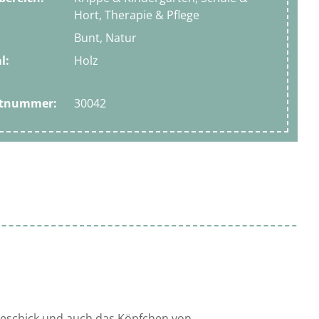
Hort, Therapie & Pflege
Bunt, Natur
l:
Holz
ktnummer:
30042
 Geschick und auch das Köpfchen von