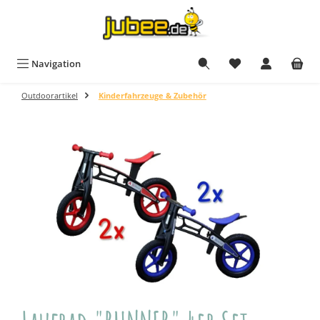
Zum Hauptinhalt springen
Navigation
Outdoorartikel
Kinderfahrzeuge & Zubehör
Bildergalerie überspringen