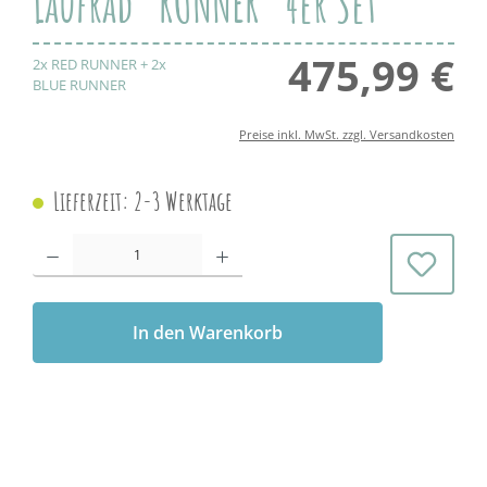
Laufrad "RUNNER" 4er Set
475,99 €
Regul
2x RED RUNNER + 2x
BLUE RUNNER
Preise inkl. MwSt. zzgl. Versandkosten
Lieferzeit: 2-3 Werktage
Produkt Anzahl: Gib den gewünschten Wert ein oder benutze die Schaltflächen 
In den Warenkorb