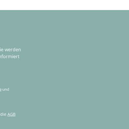
Sie werden
nformiert
e
und
 die
AGB