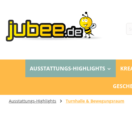
m Hauptinhalt springen
Zur Suche springen
Zur Hauptnavigation springen
AUSSTATTUNGS-HIGHLIGHTS
KRE
GESCH
Ausstattungs-Highlights
Turnhalle & Bewegungsraum
Bildergalerie überspringen