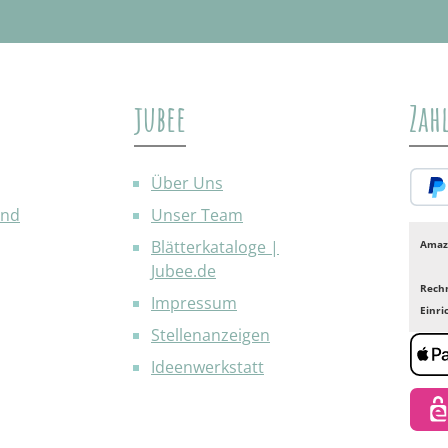
jubee
Zah
Über Uns
and
Unser Team
PayP
Blätterkataloge |
Amaz
Jubee.de
Rech
Impressum
Einr
Stellenanzeigen
Ideenwerkstatt
Appl
eps