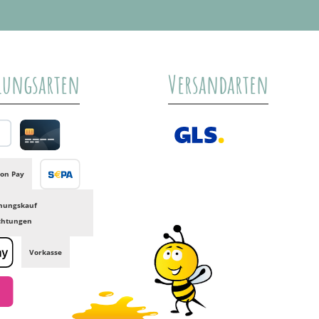
lungsarten
Versandarten
al
Credit card
GLS /+ Spedition
on Pay
Banktransfer
nungskauf
ichtungen
Vorkasse
e Pay