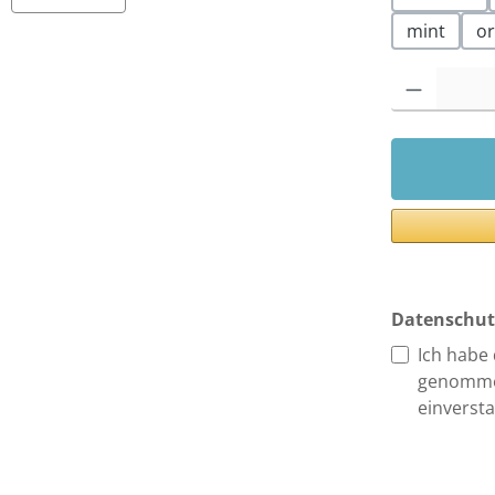
mint
o
Produkt Anzah
Datenschut
Ich habe
genomme
einverst