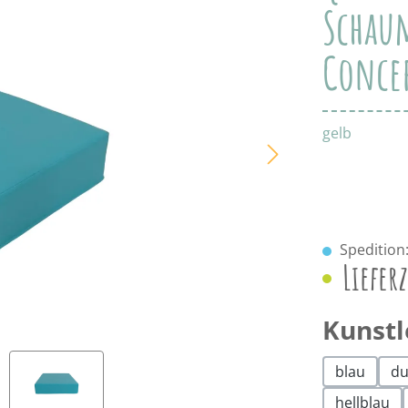
Schaum
Conce
gelb
Spedition:
Lieferz
Kunstl
blau
du
hellblau