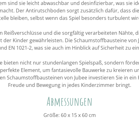
m sind sie leicht abwaschbar und desinfizierbar, was sie ide
acht. Der Antirutschboden sorgt zusätzlich dafür, dass d
telle bleiben, selbst wenn das Spiel besonders turbulent wir
n Reißverschlüsse und die sorgfältig verarbeiteten Nähte, d
it der Kinder gewährleisten. Die Schaumstoffbausteine vo
nd EN 1021-2, was sie auch im Hinblick auf Sicherheit zu 
 bieten nicht nur stundenlangen Spielspaß, sondern förde
 perfekte Element, um fantasievolle Bauwerke zu kreieren u
den Schaumstoffbausteinen von Jubee investieren Sie in ein 
Freude und Bewegung in jedes Kinderzimmer bringt.
Abmessungen
Größe: 60 x 15 x 60 cm