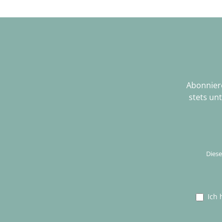
Abonniere
stets un
Diese
Ich 