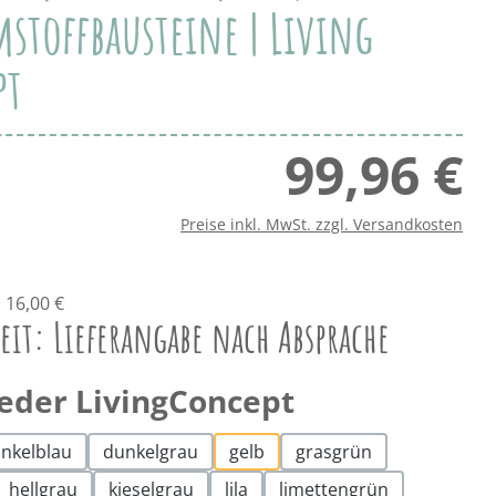
stoffbausteine | Living
pt
99,96 €
Regu
Preise inkl. MwSt. zzgl. Versandkosten
 16,00 €
eit: Lieferangabe nach Absprache
auswählen
eder LivingConcept
nkelblau
dunkelgrau
gelb
grasgrün
hellgrau
kieselgrau
lila
limettengrün