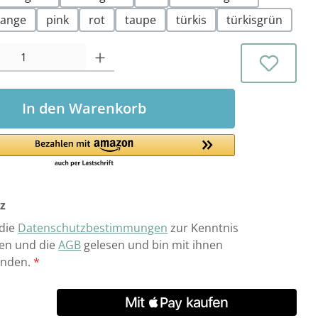
range
pink
rot
taupe
türkis
türkisgrün
l: Gib den gewünschten Wert ein oder benutze die Schaltflächen 
In den Warenkorb
z
 die
Datenschutzbestimmungen
zur Kenntnis
n und die
AGB
gelesen und bin mit ihnen
anden.
*