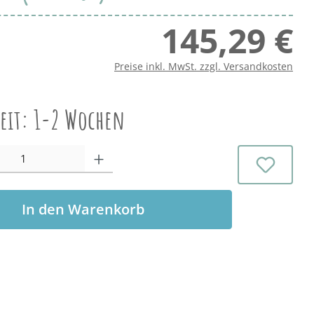
145,29 €
Regu
Preise inkl. MwSt. zzgl. Versandkosten
zeit: 1-2 Wochen
l: Gib den gewünschten Wert ein oder benutze die Schaltflächen 
In den Warenkorb