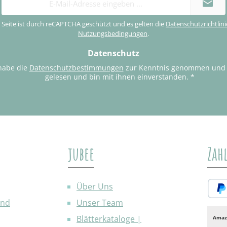
Mail-
Adresse
 Seite ist durch reCAPTCHA geschützt und es gelten die
Datenschutzrichtlini
*
Nutzungsbedingungen
.
Datenschutz
habe die
Datenschutzbestimmungen
zur Kenntnis genommen und
gelesen und bin mit ihnen einverstanden.
*
jubee
Zah
Über Uns
and
Unser Team
PayP
Blätterkataloge |
Amaz