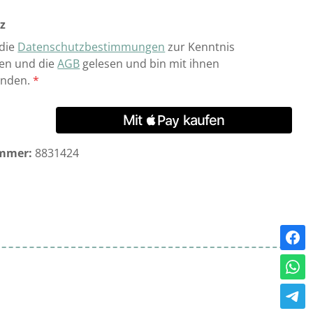
z
 die
Datenschutzbestimmungen
zur Kenntnis
n und die
AGB
gelesen und bin mit ihnen
anden.
*
mmer:
8831424