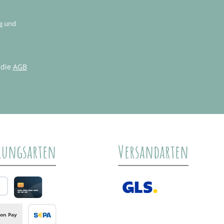
e
und
 die
AGB
lungsarten
Versandarten
al
Credit card
GLS /+ Spedition
on Pay