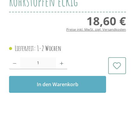
Rohrstopfen eckig
18,60 €
Regul
Preise inkl. MwSt. zzgl. Versandkosten
Lieferzeit: 1-2 Wochen
Produkt Anzahl: Gib den gewünschten Wert ein oder benutze die Schaltflächen 
In den Warenkorb