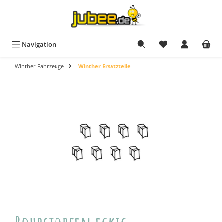
Zum Hauptinhalt springen
Navigation
Winther Fahrzeuge
Winther Ersatzteile
Bildergalerie überspringen