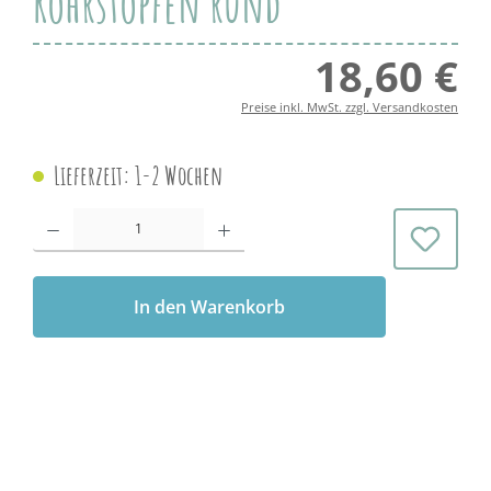
Rohrstopfen rund
18,60 €
Regul
Preise inkl. MwSt. zzgl. Versandkosten
Lieferzeit: 1-2 Wochen
Produkt Anzahl: Gib den gewünschten Wert ein oder benutze die Schaltflächen 
In den Warenkorb