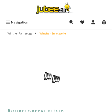
Zum Hauptinhalt springen
Navigation
Winther Fahrzeuge
Winther Ersatzteile
Bildergalerie überspringen