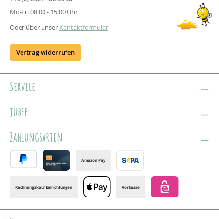
Mo-Fr: 08:00 - 15:00 Uhr
Oder über unser
Kontaktformular
.
Vertrag widerrufen
Service
jubee
Zahlungsarten
Amazon Pay
PayPal
Credit card
Banktransfer
Rechnungskauf Einrichtungen
Vorkasse
Apple Pay
eps