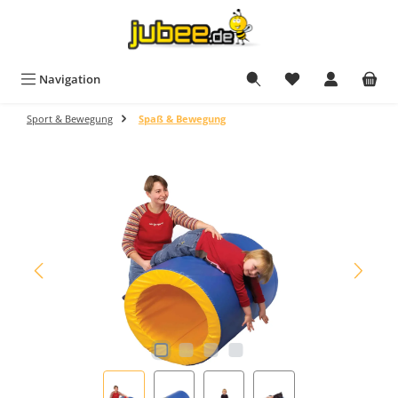
Zum Hauptinhalt springen
Du hast 0 Produkt
Navigation
Sport & Bewegung
Spaß & Bewegung
Bildergalerie überspringen