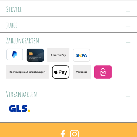
Service
jubee
Zahlungsarten
Amazon Pay
PayPal
Credit card
Banktransfer
Rechnungskauf Einrichtungen
Vorkasse
Apple Pay
eps
Versandarten
GLS /+ Spedition
Facebook
Instagram