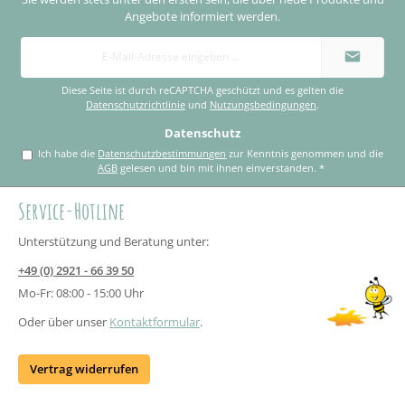
Angebote informiert werden.
E-
Mail-
Adresse
*
Diese Seite ist durch reCAPTCHA geschützt und es gelten die
Datenschutzrichtlinie
und
Nutzungsbedingungen
.
Datenschutz
Ich habe die
Datenschutzbestimmungen
zur Kenntnis genommen und die
AGB
gelesen und bin mit ihnen einverstanden.
*
Service-Hotline
Unterstützung und Beratung unter:
+49 (0) 2921 - 66 39 50
Mo-Fr: 08:00 - 15:00 Uhr
Oder über unser
Kontaktformular
.
Vertrag widerrufen