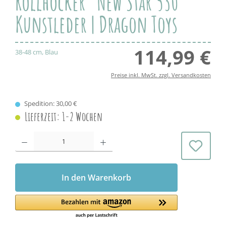
Rollhocker "New Star 530"
Kunstleder | Dragon Toys
114,99 €
Regul
38-48 cm, Blau
Preise inkl. MwSt. zzgl. Versandkosten
Spedition: 30,00 €
Lieferzeit: 1-2 Wochen
Produkt Anzahl: Gib den gewünschten Wert ein oder benutze die Schaltflächen 
In den Warenkorb