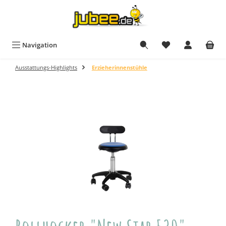
Zum Hauptinhalt springen
Du hast 0 Produkt
Navigation
Ausstattungs-Highlights
Erzieherinnenstühle
Bildergalerie überspringen