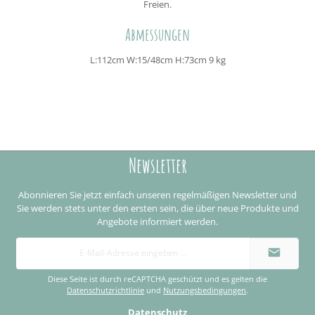
Freien.
Abmessungen
L:112cm W:15/48cm H:73cm 9 kg
Newsletter
Abonnieren Sie jetzt einfach unseren regelmäßigen Newsletter und
Sie werden stets unter den ersten sein, die über neue Produkte und
Angebote informiert werden.
E-
Mail-
Adresse
*
Diese Seite ist durch reCAPTCHA geschützt und es gelten die
Datenschutzrichtlinie
und
Nutzungsbedingungen
.
Datenschutz