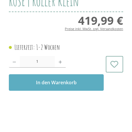
ROSE | Roller klein
419,99 €
Regul
Preise inkl. MwSt. zzgl. Versandkosten
Lieferzeit: 1-2 Wochen
Produkt Anzahl: Gib den gewünschten Wert ein oder benutze die Schaltflächen 
In den Warenkorb