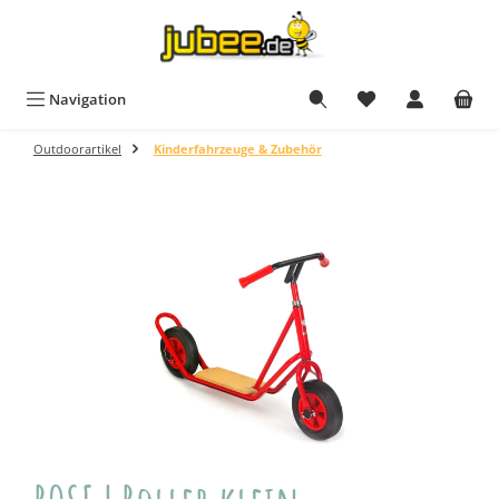
Zum Hauptinhalt springen
Navigation
Outdoorartikel
Kinderfahrzeuge & Zubehör
Bildergalerie überspringen